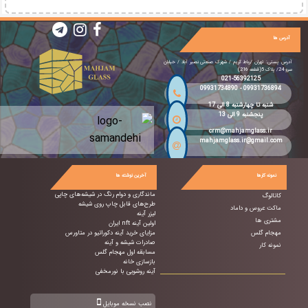
آدرس ها
آدرس پستی: تهران /رباط کریم / شهرک صنعتی نصیر آباد / خیابان
سرو 24/ پلاک 5(قطعه 216)
021-56392125
09931734890
-
09931736894
شنبه تا چهارشنبه 8 الی 17
پنجشنبه 9 الی 13
crm@mahjamglass.ir
mahjamglass.ir@gmail.com
نمونه کارها
آخرین نوشته ها
ماندگاری و دوام رنگ در شیشه‌های چاپی
کاتالوگ
طرح‌های قابل چاپ روی شیشه
ماکت عروس و داماد
لیزر آینه
مشتری ها
اولین آینه nft ایران
مهجام گلس
مزایای خرید آینه دکوراتیو در متاورس
صادرات شیشه و آینه
نمونه کار
مسابقه اول مهجام گلس
بازسازی خانه
آینه روشویی با نورمخفی
نصب نسخه موبایل