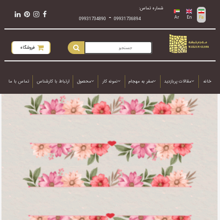
شماره تماس:
-
Ar
En
Fa
09931734890
09931736894
فروشگاه
خانه
مقالات پربازدید
سفر به مهجام
نمونه کار
محصول
ارتباط با کارشناس
تماس با ما