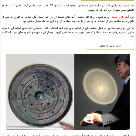
اما قدیمی ترین اثری که درباره آینه های شیشه ای موجود است. به سال 77 بعد از میلاد باز می‌گردد. که در کتاب تاریخ
طبیعی پلینی مهتر از این آینه ها نام می‌برد.
این
آینه های شیشه ای
، روکشی از ورقه طلا داشتند. آینه های شیشه ای در ابتدا بسیار گران بودند، به طوری که یکی از
بانوان دربار فرانسه یکی از دهکده های خود را با یک آینه معامله کرد و از این معامله بسیار خشنود بود.
در قرن دوازدهم میلادی، به شکل گسترده ای از شیشه برای تهیه آینه استفاده شد. نخستین آینه های شیشه ای با ورقه
هایی از سرب پوشیده‌است، تا زمانی که سمی بودن سرب مشخص گردید. بعد از آن از جیوه و قلع به جای سرب استفاده
شد.
قدیمی ترین آینه جادویی
یکی از قدیمی‌ترین آینه ها در ژاپن است. که به آینه جادویی مشهور است. در پشت این آینه تصویری حک شد. که زمانی که