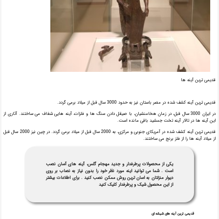
قدیمی ترین آینه ها
قدیمی ترین آینه کشف شده در مصر باستان نیز به حدود 3000 سال قبل از میلاد برمی گردد.
در ایران 3000 سال قبل، در زمان هخامنشیان، با صیقل دادن سنگ ها و فلزات، آینه هایی شفاف می ساختند. آثاری از
این آینه ها در تالار آینه تخت جمشید باقی مانده است.
قدیمی ترین آینه کشف شده در آمریکای جنوبی و مرکزی، به 2000 سال قبل از میلاد برمی گردد. در چین نیز 2000 سال قبل
از میلاد آینه ها را از فلز برنج می ساختند.
یکی از محصولات پرطرفدار و جدید مهجام گلس، آینه های آسان نصب
است . شما می توانید اینه مورد نظر خود را بدون نیاز به نصاب بر روی
دیوار منزلتان به اسان ترین روش ممکن نصب کنید . برای اطلاعات بیشتر
از این محصول شیک و پرطرفدار کلیک کنید
قدیمی ترین آینه های شیشه ای