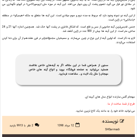
در مقابل نور قرار می گیرد، تصویر پشت آن روی دیوار می افتد. این آینه در موزه ملی «ریوموراکامی» در کیوتو نگهداری می
شود.
از این آینه دو نمونه وجود دارد که مربوط به سده دوم و سوم میلادی است. این آینه ها متعلق به ملکه «هیمیکو» در منطقه
«یاماتایی» در ژاپن است.
جنس قدیمی‌ترین آینه جادویی از مس و قلع است. که اشکال فانتزی در پشت آنها حک شد. همچنین اندازه آنها 21 و 24
سانتی متر است. از این آینه ها بیش از 500 عدد در ژاپن کشف شد.
لازم به ذکر است. که اولین آینه از این نوع در چین می‌سازند. و مسیحیان مجمع‌الجزایر در قرن هفدهم از آن برای دعا کردن
استفاده می‌کردند.
ممنون از همراهی شما در این مقاله، اگر به آینه‌های خاص علاقمند
هستید می‌توانید به صفحه فروشگاه بروید و انواع آینه های خاص
مهجام را مثل بک لایت و… مشاهده فرمایید.
مهجام گلس سازنده انواع مدل های آیینه ای.
طرح از شما، ساخت از ما.
می توانید خانه خود را، به مانند یک کاخ تزیین نمایید.
نویسنده
:
12 مرداد 1398
2 نظر
با 9913 بازدید
SHSarmadi