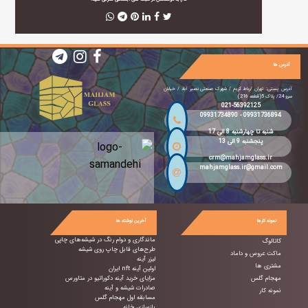
آدرس ها
آدرس پستی: تهران /رباط کریم / شهرک صنعتی نصیر آباد / خیابان
سرو 24/ پلاک 5(قطعه 216)
021-56392125
09931734890
-
09931736894
شنبه تا چهارشنبه 8 الی 17
پنجشنبه 9 الی 13
crm@mahjamglass.ir
mahjamglass.ir@gmail.com
نمونه کارها
آخرین نوشته ها
ماندگاری و دوام رنگ در شیشه‌های چاپی
کاتالوگ
طرح‌های قابل چاپ روی شیشه
ماکت عروس و داماد
لیزر آینه
مشتری ها
اولین آینه nft ایران
مهجام گلس
مزایای خرید آینه دکوراتیو در متاورس
صادرات شیشه و آینه
نمونه کار
مسابقه اول مهجام گلس
بازسازی خانه