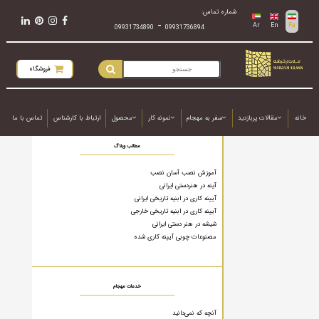
شماره تماس:
-
Ar
En
Fa
09931734890
09931736894
فروشگاه
خانه
مقالات پربازدید
سفر به مهجام
نمونه کار
محصول
ارتباط با کارشناس
تماس با ما
مطالب وبلاگ
آموزش نصب آسان نصب
آینه در هنردستی ایرانی
آیینه کاری در ابنیه تاریخی ایرانی
آیینه کاری در ابنیه تاریخی خارجی
شیشه در هنر دستی ایرانی
مصنوعات چوبی آیینه کاری شده
خدمات مهجام
آنچه که نمی‌دانید