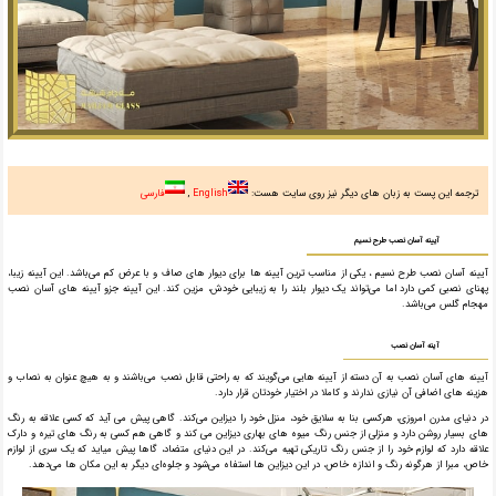
ترجمه این پست به زبان های دیگر نیز روی سایت هست:
English
فارسی
آیینه آسان نصب طرح نسیم
آیینه آسان نصب طرح نسیم ، یکی از مناسب ترین آیینه ها برای دیوار های صاف و با عرض کم می‌باشد. این آیینه زیبا،
پهنای نصبی کمی دارد اما می‌تواند یک دیوار بلند را به زیبایی خودش، مزین کند. این آیینه جزو آیینه های آسان نصب
مهجام گلس می‌باشد.
آینه آسان نصب
آیینه های آسان نصب به آن دسته از آیینه هایی می‌گویند که به راحتی قابل نصب می‌باشند و به هیچ عنوان به نصاب و
هزینه های اضافی آن نیازی ندارند و کاملا در اختیار خودتان قرار دارد.
در دنیای مدرن امروزی، هرکسی بنا به سلایق خود، منزل خود را دیزاین می‌کند. گاهی پیش می آید که کسی علاقه به رنگ
های بسیار روشن دارد و منزلی از جنس رنگ میوه های بهاری دیزاین می کند و گاهی هم کسی به رنگ های تیره و دارک
علاقه دارد که لوازم خود را از جنس رنگ تاریکی تهیه می‌کند. در این دنیای متضاد، گاها پیش میاید که یک سری از لوازم
خاص، مبرا از هرگونه رنگ و اندازه خاص، در این دیزاین ها استفاه می‌شود و جلوه‌ای دیگر به این مکان ها می‌دهد.