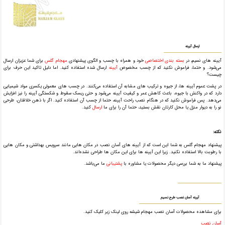
ارسال آیینه
آیینه های نسیم، در
بسته بندی اختصاصی
خود و همراه با چسب و الگوی پیشنهادی
مهجام گلس
برای شما عزیزان ارسال
می‌شود. و حتما، فراموش نکنید که از چسب مخصوص
آیینه
ارسال شده استفاده کنید. اما دلیل تاکید این حرف برای
چیست؟
در پشت عموم آیینه ها، از جیوه و ترکیب های مشابه آن استفاده می‌کنند. در چسب های معمولی یکسری مواد شیمیایی
دارد که در واکنش با جیوه، باعث کاهش عمر و کیفیت آیینه می‌شود و حتی ریسک سقوط و شکستگی آیینه را نیز افزایش
می‌دهد. پس فراموش نکنید که در هنگام نصب راحت آیینه، حتما از چسب آن استفاده کنید. اگر با ذهن خلاقتان، طرحی
نو را به دیوار منزل یا محل کارتان نقش بستید، حتما آن را برای ما
ارسال
کنید.
نکته:
پیشنهاد مهجام گلس به شما این است که از آیینه های آسان نصب در مکان هایی مانند سرویس بهداشتی و مکان هایی
با رطوبت بالا استفاده نکنید. زیرا این آیینه ها برای این مکان ها طراحی نشده‌اند.
پیشنهاد ما به شما بررسی دیگر محصولات یا مشاوره با
پشتیبانی
ما می‌باشد.
آیینه آسان نصب طرح نسیم
برای مشاهده محصولات آسان نصب مهجام شیشه روی لینک زیر کلیک کنید.
آسان نصب