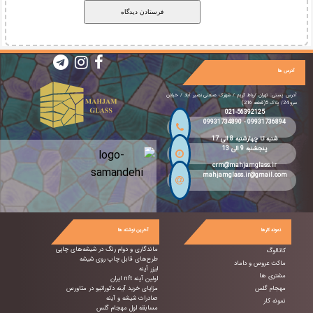
آدرس ها
آدرس پستی: تهران /رباط کریم / شهرک صنعتی نصیر آباد / خیابان
سرو 24/ پلاک 5(قطعه 216)
021-56392125
09931734890
-
09931736894
شنبه تا چهارشنبه 8 الی 17
پنجشنبه 9 الی 13
crm@mahjamglass.ir
mahjamglass.ir@gmail.com
نمونه کارها
آخرین نوشته ها
ماندگاری و دوام رنگ در شیشه‌های چاپی
کاتالوگ
طرح‌های قابل چاپ روی شیشه
ماکت عروس و داماد
لیزر آینه
مشتری ها
اولین آینه nft ایران
مهجام گلس
مزایای خرید آینه دکوراتیو در متاورس
صادرات شیشه و آینه
نمونه کار
مسابقه اول مهجام گلس