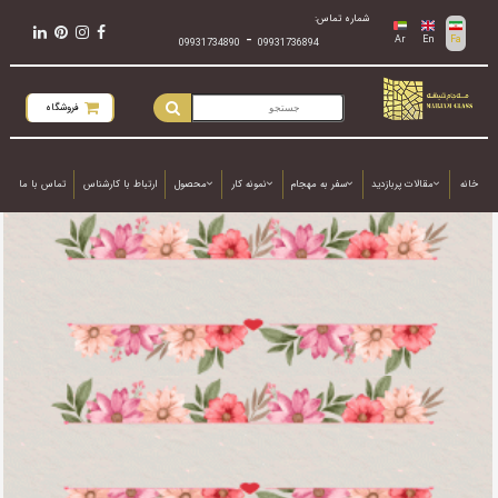
شماره تماس:
-
Ar
En
Fa
09931734890
09931736894
فروشگاه
خانه
مقالات پربازدید
سفر به مهجام
نمونه کار
محصول
ارتباط با کارشناس
تماس با ما