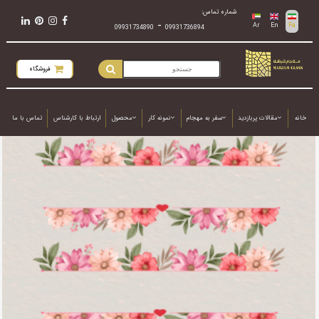
شماره تماس:
-
Ar
En
Fa
09931734890
09931736894
فروشگاه
خانه
مقالات پربازدید
سفر به مهجام
نمونه کار
محصول
ارتباط با کارشناس
تماس با ما