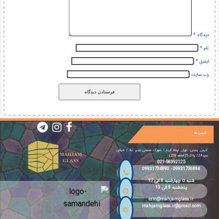
دیدگاه
*
نام
*
ایمیل
*
وب‌ سایت
آدرس ها
آدرس پستی: تهران /رباط کریم / شهرک صنعتی نصیر آباد / خیابان
سرو 24/ پلاک 5(قطعه 216)
021-56392125
09931734890
-
09931736894
شنبه تا چهارشنبه 8 الی 17
پنجشنبه 9 الی 13
crm@mahjamglass.ir
mahjamglass.ir@gmail.com