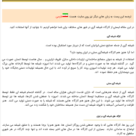
ترجمه این پست به زبان های دیگر نیز روی سایت هست:
فارسی
در این مقاله لیستی از کارگاه شیشه گری در شهر های مختلف برای شما فراهم کردیم. تا بتوانید از آنها استفاده کنید.
کارگاه شیشه گری
شیشه گری از جمله صنایع دستی ایرانیان است که از دیرباز مورد استقبال بوده است.
اما آیا هنوز هم کارگاه شیشه‌گری سنتی در ایران وجود دارد؟
استفاده از شیشه به عنوان مصالح ساختمانی، تزئینات داخلی منازل، ظروف تزئینی و … سال هاست توسط انسان صورت می
گیرد. در گذشته شیشه ها به صورت دستی و در کارگاه‌ها تولید می شدند اما امروزه شیشه ها توسط کارخانه های بزرگ
تولید می شوند. هر چند تولیدات امروزی روند کار را سریع تر کرده اند، با این حال همیشه تولیدات دستی جایگاه خود را
بین دوستداران هنر حفظ نموده اند.
شیشه گری سنتی
شیشه گری از جمله هنرهایی است که دارای قدمت تاریخی هزاران ساله است. در گذشته اجسام شیشه ای فقط توسط
کارگاه های شیشه گری و مستقیما توسط انسان ساخته می شدند. امروزه با صنعتی شدن کارها، شیشه ها نیز توسط
کارخانه ها تولید می شوند. با این حال هنوز هم کارگاه هایی هستند که شیشه را به صورت دستی تولید می کنند. هنر،
ظرافت و احساس آمیخته با ظروف شیشه ای دست ساز همیشه مخاطبان خود را شگفت زده می کند.
کارگاه های شیشه گری در ایران
این روز ها، کارگاه هایی که با وجود صنعتی شدن روزگار انسان ها، هنوز هم پا برجا هستند و با عشق، شیشه می سازند،
اوضاع به سامانی ندارند. بسیاری از این کارگاه ها در سال های اخیر بسته شده اند و تنها چند کارگاه در هر شهری
مشغول به کارند.