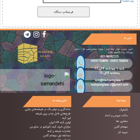
وب‌ سایت
آدرس ها
آدرس پستی: تهران /رباط کریم / شهرک صنعتی نصیر آباد / خیابان
سرو 24/ پلاک 5(قطعه 216)
021-56392125
09931734890
-
09931736894
شنبه تا چهارشنبه 8 الی 17
پنجشنبه 9 الی 13
crm@mahjamglass.ir
mahjamglass.ir@gmail.com
نمونه کارها
آخرین نوشته ها
ماندگاری و دوام رنگ در شیشه‌های چاپی
کاتالوگ
طرح‌های قابل چاپ روی شیشه
ماکت عروس و داماد
لیزر آینه
مشتری ها
اولین آینه nft ایران
مهجام گلس
مزایای خرید آینه دکوراتیو در متاورس
صادرات شیشه و آینه
نمونه کار
مسابقه اول مهجام گلس
بازسازی خانه