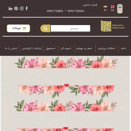
شماره تماس:
-
Ar
En
Fa
09931734890
09931736894
فروشگاه
خانه
مقالات پربازدید
سفر به مهجام
نمونه کار
محصول
ارتباط با کارشناس
تماس با ما