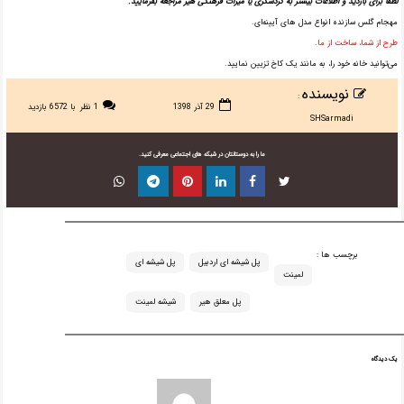
لطفا برای بازدید و اطلاعات بیشتر به گردشگری یا میراث فرهنگی هیر مراجعه بفرمایید.
مهجام گلس سازنده انواع مدل های آیینه‌ای.
طرح از شما، ساخت از ما.
می‌توانید خانه خود را، به مانند یک کاخ تزیین نمایید.
نویسنده
:
29 آذر 1398
1 نظر
با 6572 بازدید
SHSarmadi
ما را به دوستانتان در شبکه های اجتماعی معرفی کنید.
برچسب ها :
پل شیشه ای اردبیل
پل شیشه ای
لمینت
پل معلق هیر
شیشه لمینت
یک دیدگاه