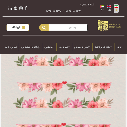
شماره تماس:
-
Ar
En
Fa
09931734890
09931736894
فروشگاه
خانه
مقالات پربازدید
سفر به مهجام
نمونه کار
محصول
ارتباط با کارشناس
تماس با ما