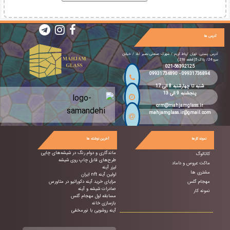
آدرس ها
آدرس پستی: تهران /رباط کریم / شهرک صنعتی نصیر آباد / خیابان
سرو 24/ پلاک 5(قطعه 216)
021-56392125
09931734890
-
09931736894
شنبه تا چهارشنبه 8 الی 17
پنجشنبه 9 الی 13
crm@mahjamglass.ir
mahjamglass.ir@gmail.com
نمونه کارها
آخرین نوشته ها
ماندگاری و دوام رنگ در شیشه‌های چاپی
کاتالوگ
طرح‌های قابل چاپ روی شیشه
ماکت عروس و داماد
لیزر آینه
مشتری ها
اولین آینه nft ایران
مهجام گلس
مزایای خرید آینه دکوراتیو در متاورس
صادرات شیشه و آینه
نمونه کار
مسابقه اول مهجام گلس
بازسازی خانه
آینه روشویی با نورمخفی