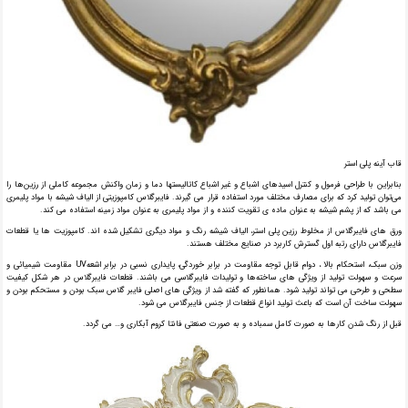
قاب آینه پلی استر
بنابراین با طراحی فرمول و کنترل اسیدهای اشباع و غیر اشباع کاتالیستها دما و زمان واکنش مجموعه کاملی از رزین‌ها را
می‌توان تولید کرد که برای مصارف مختلف مورد استفاده قرار می گیرند. فایبرگلاس کامپوزیتی از الیاف شیشه با مواد پلیمری
می باشد که از پشم شیشه به عنوان ماده ی تقویت کننده و از مواد پلیمری به عنوان مواد زمینه استفاده می کند.
ورق های فایبرگلاس از مخلوط رزین پلی استر، الیاف شیشه رنگ و مواد دیگری تشکیل شده‌ اند. کامپوزیت ها یا قطعات
فایبرگلاس دارای رتبه اول گسترش کاربرد در صنایع مختلف هستند.
وزن سبک، استحکام بالا ، دوام قابل توجه مقاومت در برابر خوردگی، پایداری نسبی در برابر اشعهUV مقاومت شیمیائی و
سرعت و سهولت تولید از ویژگی های ساخته‌ها و تولیدات فایبرگلاسی می باشند. قطعات فایبرگلاس در هر شکل کیفیت
سطحی و طرحی می تواند تولید شود. همانطور که گفته شد از ویژگی های اصلی فایبر گلاس سبک بودن و مستحکم بودن و
سهولت ساخت آن است که باعث تولید انواع قطعات از جنس فایبرگلاس می شود.
قبل از رنگ شدن کارها به صورت کامل سمباده و به صورت صنعتی فانتا کروم آبکاری و… می گردد.