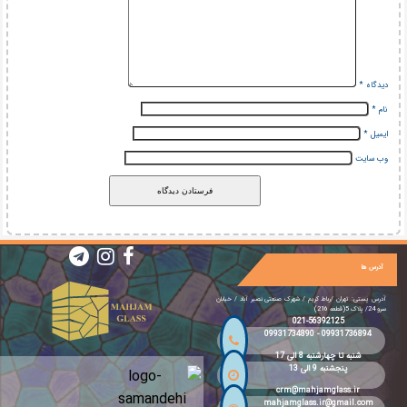
دیدگاه
*
نام
*
ایمیل
*
وب‌ سایت
آدرس ها
آدرس پستی: تهران /رباط کریم / شهرک صنعتی نصیر آباد / خیابان
سرو 24/ پلاک 5(قطعه 216)
021-56392125
09931734890
-
09931736894
شنبه تا چهارشنبه 8 الی 17
پنجشنبه 9 الی 13
crm@mahjamglass.ir
mahjamglass.ir@gmail.com