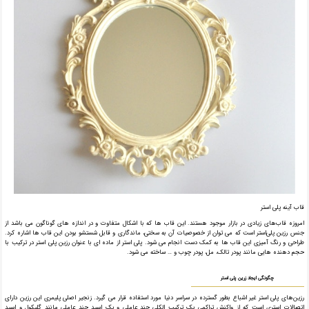
قاب آینه پلی استر
امروزه قاب‌های زیادی در بازار موجود هستند. این قاب ها که با اشکال متفاوت و در اندازه های گوناگون می باشد از
جنس رزین پلی‌استر است که می توان از خصوصیات آن به‌ سختی، ماندگاری و قابل شستشو بودن این قاب ها اشاره کرد.
طراحی و رنگ آمیزی این قاب ها به کمک دست انجام‌ می شود. پلی استر از ماده ای با عنوان رزین پلی استر در ترکیب با
حجم دهنده هایی مانند پودر تالک، مل، پودر چوب و … ساخته می شود.
چگونگی ایجاد زرین پلی استر
رزین‌های پلی استر غیر اشباع بطور گسترده در سراسر دنیا مورد استفاده قرار می گیرد. زنجیر اصلی پلیمری این رزین دارای
اتصالات استری است که از واکنش تراکمی یک ترکیب الکلی چند عاملی و یک اسید چند عاملی مانند گلیکول و اسید