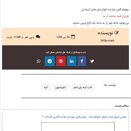
مهجام گلس سازنده انواع مدل های آیینه ای.
طرح از شما، ساخت از ما.
می توانید خانه خود را، به مانند یک کاخ تزیین نمایید.
نویسنده
:
28 تیر 1398
بدون نظر
با 11549 بازدید
SHSarmadi
ما را به دوستانتان در شبکه های اجتماعی معرفی کنید.
برچسب ها :
قاب آینه پلی استر
دکوراسیون
آینه
دیدگاهی بنویسید
نشانی ایمیل شما منتشر نخواهد شد.
بخش‌های موردنیاز علامت‌گذاری شده‌اند
*