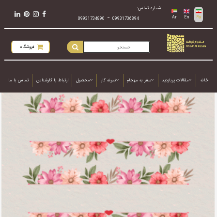
شماره تماس:
-
Ar
En
Fa
09931734890
09931736894
فروشگاه
خانه
مقالات پربازدید
سفر به مهجام
نمونه کار
محصول
ارتباط با کارشناس
تماس با ما