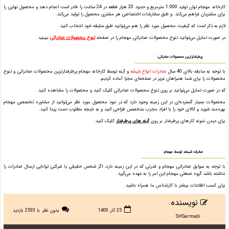
کارخانه مهجام توان تولید 1.000 مترمربع و حدود 20 هزار قطعه در 24 ساعت را قادر است انجام دهد و محصول نهایی را
برای مشتریان فراهم می‌کند. و طبق سفارشات اختصاصی هر مشتری محصول را تولید می‌کند.
لازم به ذکر است که کیفیت محصول مورد نظر را هم می‌توانید طبق سلیقه خود انتخاب کنید.
در صورت تمایل می‌توانید تنوع محصولات صادراتی مهجام را در صفحه
تنوع محصولات صادراتی
ببینید.
پرطرفدارترین محصولات صادراتی:
با توجه به سابقه بالای 40 سال
صادرات انواع شیشه
و آینه توسط کارخانه مهجام پرطرفدار‌ترین محصولات صادراتی و تنوع
محصولات را برای شما همراهان عزیز در صفحه‌ای مجزا آماده کردیم.
که در صورت تمایل می‌توانید بر روی تنوع محصولات صادراتی کلیک کنید و محصولات را مشاهده کنید.
محصولات بسیار گسترده‌ای در این زمینه وجود دارد که در نبود محصول مورد نظر می‌توانید از مشاوره تخصصی مهجام
بهره‌مند شوید و کالای خود را با افراد مجرب متخصص طراحی کنید و به نتیجه مطلوب دست پیدا کنید.
برای دیدن نمونه کار‌های پرطرفدار بر روی
آینه های پرطرفدار
کلیک کنید.
صادرات شیشه توسط مهجام:
با توجه به سوابق صادراتی مهجام و قدرتی که در این زمینه دارد، اگر شخص حقیقی یا شرکتی توانایی ارسال صادرات را
نداشته باشد گروه صنعتی مهجام این امر را به عهده می‌گیرد.
برای کسب اطلاعات بیشتر با کارشناس ما همراه باشید.
نویسنده
:
25 آذر 1400
بدون نظر
با 2533 بازدید
SHSarmadi