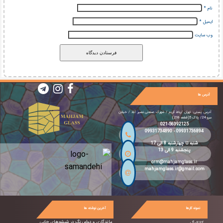
نام
*
ایمیل
*
وب‌ سایت
آدرس ها
آدرس پستی: تهران /رباط کریم / شهرک صنعتی نصیر آباد / خیابان
سرو 24/ پلاک 5(قطعه 216)
021-56392125
09931734890
-
09931736894
شنبه تا چهارشنبه 8 الی 17
پنجشنبه 9 الی 13
crm@mahjamglass.ir
mahjamglass.ir@gmail.com
نمونه کارها
آخرین نوشته ها
ماندگاری و دوام رنگ در شیشه‌های چاپی
کاتالوگ