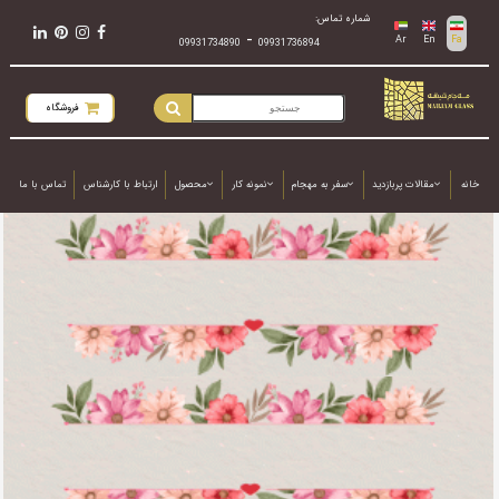
شماره تماس:
-
Ar
En
Fa
09931734890
09931736894
فروشگاه
خانه
مقالات پربازدید
سفر به مهجام
نمونه کار
محصول
ارتباط با کارشناس
تماس با ما