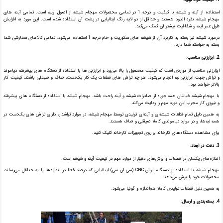
استفاده از آینه و شیشه با کیفیت و درجه 1 در تمامی محصولات مهجام شیشه از اصول اولیه است. تمامی آینه های
مهجام شیشه نقره اندود هستند و حداقل از دو لایه رنگ ایتالیایی در پشت آن استفاده شده است. این مورد به افزایش
طول عمر آینه و شفافیت بیشتر آن کمک می‌کند.
درمورد شیشه نیز بسته به کاربرد آن، از شیشه های سکوریت و خام درجه 1 استفاده می‌شود. تمامی کالا‌های سفارشی شما
بسته به خواسته شما دارد.
2. ابزارزنی مناسب:
ابزارزنی مناسب از مواردی است که کیفیت محصول را بالا می‌برد و ابزارزنی ها با استفاده از دستگاه های پیشرفته دیاموند
و تراش جهت ابزارزنی لبه انجام می‌شود. هر چه تراش های قطعات یک کار یک‌دست، صاف و صیقلی باشند، کیفیت کار
بالاتر خواهد بود.
با مهجام شیشه خیالتان همه جوره از صادرات شیشه و آینه راحت باشه. مهجام شیشه با استفاده از دستگاه های پیشرفته
و نیروی کار مجرب این مورد مهم را رعایت می‌کند.
به همین دلیل تمام قطعات شیشه‌ای و آینه‌ای تولیدی توسط مهجام شیشه، در موارد تراشدار، دارای تراش های یک‌دست در
همه لبه‌ها، و در موارد دیاموندی کاملا صیقلی و صاف هستند.
برای مشاهده دستگاه‌های کارخانه بر روی تجهیزات کارخانه کلیک کنید.
3. دقت در ابعاد:
اندازه‌های یکسان در قطعات و برش‌های دقیق از موارد مهم در کیفیت آینه و شیشه است.
مهجام شیشه با استفاده از دستگاه برش CNC (سی ان سی) ایتالیایی که درصد خطا در اندازه‌ها را به حداقل می‌رساند،
محصولات خود را برش می‌دهد.
به همین دلیل قطعات تولیدی کاملا هم‌اندازه و گونیا می‌شود.
4. بسته‌بندی و ارسال: