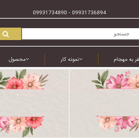
09931734890
09931736894
-
ر به مهجام
نمونه کار
محصول