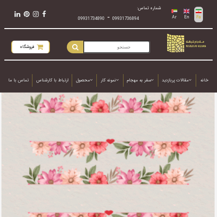
شماره تماس:
-
Ar
En
Fa
09931734890
09931736894
فروشگاه
خانه
مقالات پربازدید
سفر به مهجام
نمونه کار
محصول
ارتباط با کارشناس
تماس با ما