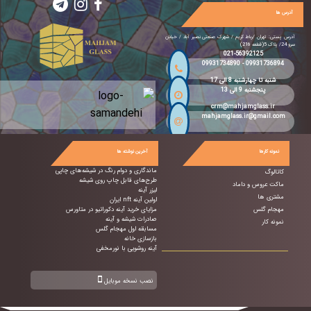
آدرس ها
آدرس پستی: تهران /رباط کریم / شهرک صنعتی نصیر آباد / خیابان
سرو 24/ پلاک 5(قطعه 216)
021-56392125
09931734890
-
09931736894
شنبه تا چهارشنبه 8 الی 17
پنجشنبه 9 الی 13
crm@mahjamglass.ir
mahjamglass.ir@gmail.com
نمونه کارها
آخرین نوشته ها
ماندگاری و دوام رنگ در شیشه‌های چاپی
کاتالوگ
طرح‌های قابل چاپ روی شیشه
ماکت عروس و داماد
لیزر آینه
مشتری ها
اولین آینه nft ایران
مهجام گلس
مزایای خرید آینه دکوراتیو در متاورس
صادرات شیشه و آینه
نمونه کار
مسابقه اول مهجام گلس
بازسازی خانه
آینه روشویی با نورمخفی
نصب نسخه موبایل