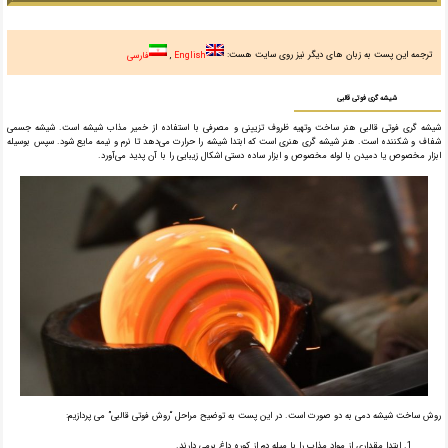
ترجمه این پست به زبان های دیگر نیز روی سایت هست:
English
فارسی
شیشه­ گری فوتی قالبی
شیشه­ گری فوتی قالبی هنر ساخت وتهیه ظروف تزیینی و مصرفی با استفاده از خمیر مذاب شیشه است. شیشه جسمی
شفاف و شکننده است. هنر شیشه­ گری هنری است که ابتدا شیشه را حرارت می‌دهد تا نرم و نیمه مایع شود. سپس بوسیله
ابزار مخصوص یا دمیدن با لوله مخصوص و ابزار ساده دستی اشکال زیبایی را با آن پدید می‌آورد.
روش ساخت شیشه دمی به دو صورت است. در این پست به توضیح مراحل “روش فوتی قالبی” می پردازیم:
ابتدا مقداری از مواد مذاب را با میله دم از کوره داغ برمی دارند.