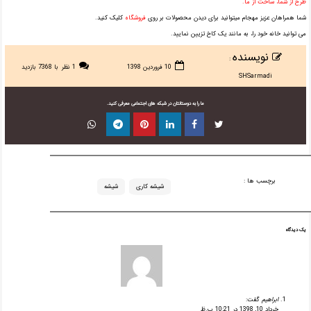
طرح از شما، ساخت از ما.
شما همراهان عزیز مهجام میتوانید برای دیدن محصولات بر روی
فروشگاه
کلیک کنید.
می توانید خانه خود را، به مانند یک کاخ تزیین نمایید.
نویسنده
:
10 فروردین 1398
1 نظر
با 7368 بازدید
SHSarmadi
ما را به دوستانتان در شبکه های اجتماعی معرفی کنید.
برچسب ها :
شیشه کاری
شیشه
یک دیدگاه
ابراهیم
گفت:
خرداد 10, 1398 در 10:21 ب.ظ