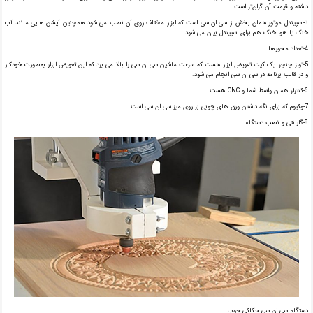
داشته و قیمت آن گران‌تر است.
3-اسپیندل موتور:همان بخش از سی ان سی است که ابزار مختلف روی آن نصب می شود همچنین آپشن هایی مانند آب
خنک یا هوا خنک هم برای اسپیندل بیان می شود.
4-تعداد محورها.
5-تولز چنجر: یک کیت تعویض ابزار هست که سرعت ماشین سی ان سی را بالا می برد که این تعویض ابزار به‌صورت خودکار
و در قالب برنامه در سی ان سی انجام می شود.
6-کنترلر همان واسط شما و CNC هست.
7-وکیوم که برای نگه داشتن ورق های چوبی بر روی میز سی ان سی است.
8-گارانتی و نصب دستگاه
دستگاه سی ان سی حکاکی چوب