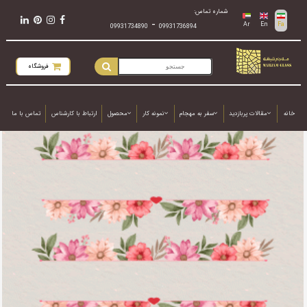
شماره تماس:
-
Ar
En
Fa
09931734890
09931736894
فروشگاه
خانه
مقالات پربازدید
سفر به مهجام
نمونه کار
محصول
ارتباط با کارشناس
تماس با ما