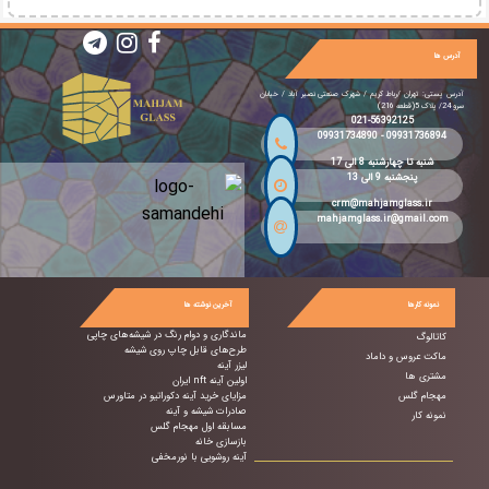
آدرس ها
آدرس پستی: تهران /رباط کریم / شهرک صنعتی نصیر آباد / خیابان
سرو 24/ پلاک 5(قطعه 216)
021-56392125
09931734890
-
09931736894
شنبه تا چهارشنبه 8 الی 17
پنجشنبه 9 الی 13
crm@mahjamglass.ir
mahjamglass.ir@gmail.com
نمونه کارها
آخرین نوشته ها
ماندگاری و دوام رنگ در شیشه‌های چاپی
کاتالوگ
طرح‌های قابل چاپ روی شیشه
ماکت عروس و داماد
لیزر آینه
مشتری ها
اولین آینه nft ایران
مهجام گلس
مزایای خرید آینه دکوراتیو در متاورس
صادرات شیشه و آینه
نمونه کار
مسابقه اول مهجام گلس
بازسازی خانه
آینه روشویی با نورمخفی