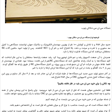
دستگاه سی ان سی حکاکی چوب
تاریخچه ای از دستگاه سی ان سی حکاکی چوب :
حدود سال ۱۹۵۲ و با تلاش و کوشش ۱۰۰ نفر از بهترین مهندسان الکترونیک و مکانیک جهان، توانستند دستگاهی با کنترل
سه محوری و با قدرت و سرعت و دقت بالا اختراع کنند و نام آن را NC1 گذاشتند. پس از تولید انبوه ماشین آلات NC
محققان دریافتند که این دستگاه قابلیت ارتقا را دارد.
همزمان با آن صنعت کامپیوتر رشد و نمو قابل توجهی پیدا کرد. رشد صنعت رایانه‌ها محققان را به این فکر انداخت که
کلیه دستگاه‌ها را به کمک رایانه هاکنترل کنند که دستگاه‌های NCهم از این قاعده مستثنا نبود. تعدادی از مهندسان از
اقصا نقاط جهان در شرکت ام آی تی جمع شدند و روی پروژه ی کنترلر دستگاه‌های NC از طریق رایانه ها گفتگو کردند.
پس از ۲ ماه گفتگو و بحث در این باره که آیا این دستگاه‌ها ارزش ارتقا را دارند یا خیر.
در آخر دستور تولید سری جدید این دستگاه‌ها از طرف شرکت ام آی تی صادر شد؛ و بعد از ۳ سال کار مداوم بر روی این
پروژه، دستگاه کنترل عددی کامپیوتری CNC در سال ۱۹۵۹ اختراع شد.
چه نکاتی را برای خرید سی ان سی باید در نظر داشته باشیم؟
قطعا این نخستین سوالی هست که قبل از خرید سی ان سی از خود می‌پرسید. برای پاسخ به این پرسش بیش از همه
بدانیم با چه انتخاب‌هایی رو برو هستیم. در واقع چه تفاوت‌هایی بین دو CNC مشابه با یک کارایی وجود خواهد داشت.
از جمله مواردی که در حین خرید سی ان سی می بایست به آن توجه کنیم:
1- ابعاد دستگاه است که می بایست متناسب با نوع کار و میزان فضایی که قرار است به آن اختصاص دهیم باشد.
2- نوع موتور آن است که سروو موتور باشد و یا استپ موتور ،سروو موتور دقتی و گشتاوری بیشتر نسبت به استپ موتور