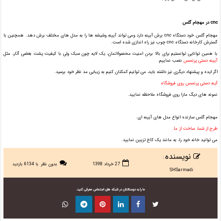
cnc در مهجام گلس
مهجام گلس خود دستگاه cnc برش آیینه دارد ومی تواند آیینه وشیشه ها را به مدل های مختلف برش دهد. همچنین با
گسترش کارخانه دستگاه cnc چوب نیز راه اندازی شده است.
با همین توانایی توانستیم برای بالا بردن امنیت محصولاتمان، یک لایه چون سبک ولی با کیفیت پشت بعضی آثار، مثل
آیینه دستی پرنسس
نصب نماییم.
اگر ایده و پیشنهاد دیگری نیز داشته باید، می توانیم کمکتان کنیم به زیبایی مد نظر خود برسید.
آینه دستی پرنسس روی فروشگاه
نمونه های دیگ مارا روی فروشگاه ملاحظه نمایید.
مهجام گلس سازنده انواع مدل های آیینه ای.
طرح از شما، ساخت از ما.
می توانید خانه خود را، به مانند یک کاخ تزیین نمایید.
نویسنده
:
27 خرداد 1398
بدون نظر
با 6134 بازدید
SHSarmadi
ما را به دوستانتان در شبکه های اجتماعی معرفی کنید.