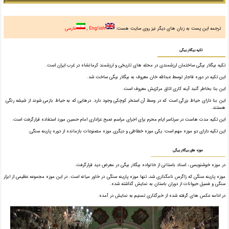
ترجمه این پست به زبان های دیگر نیز روی سایت هست:
English
فارسی
تکیه بیگلار بیگی
تکیه بیگلار بیگی ساختمان ارزشمندی در محله های تاریخی و ارزشمند کرمانشاه در غرب ایران است.
این تکیه در دوره قاجار توسط عبدالله خان معروف به بیگلار بیگی ساخت شد.
این بنا بخاطر گنبد آینه کاری اتاق مرکزیش معروف است.
این بنا دارای حیاط بزرگی است که در وسط آن استخر کوچکی وجود دارد. درهایی که به حیاط بازمی شوند از شیشه رنگی
هستند.
این تکیه مدت هاست در سرتاسر ایام محرم برای اجرای مراسم صبح عزاداری امام حسین مورد استفاده قرارگرفت است.
این تکیه دارای دو موزه مهم است: یکی موزه خطاطی و دیگری موزه مصنوعات بازمانده از دوره پارینه سنگی.
موزه های بیگلار بیگی
در موزه خوشنویسی ، اسناد باستانی از خانواده بیگلار بیگی در معرض دید قرارگرفت.
موزه پارینه سنگی که زاگرس نامگذاری شد، تنها موزه پارینه سنگی در خاور میانه است. در این موزه مجموعه عظیمی از ابزار
سنگی و فسیل حیوانات از دوران باستان به نمایش گذاشته شده.
در ادامه عکس های گرفته شده از خبرگذاری تسنیم به نمایش در آمده.