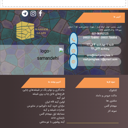
آدرس ها
آدرس پستی: تهران /رباط کریم / شهرک صنعتی نصیر آباد / خیابان
سرو 24/ پلاک 5(قطعه 216)
021-56392125
09931734890
-
09931736894
شنبه تا چهارشنبه 8 الی 17
پنجشنبه 9 الی 13
crm@mahjamglass.ir
mahjamglass.ir@gmail.com
نمونه کارها
آخرین نوشته ها
ماندگاری و دوام رنگ در شیشه‌های چاپی
کاتالوگ
طرح‌های قابل چاپ روی شیشه
ماکت عروس و داماد
لیزر آینه
مشتری ها
اولین آینه nft ایران
مهجام گلس
مزایای خرید آینه دکوراتیو در متاورس
صادرات شیشه و آینه
نمونه کار
مسابقه اول مهجام گلس
بازسازی خانه
آینه روشویی با نورمخفی