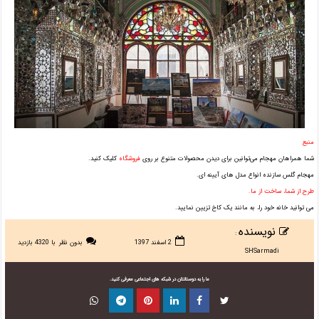
منبع
شما همراهان مهجام می‌توانین برای دیدن محصولات متنوع بر روی
فروشگاه
کلیک کنید.
مهجام گلس سازنده انواع مدل های آیینه ای.
طرح از شما، ساخت از ما.
می توانید خانه خود را، به مانند یک کاخ تزیین نمایید.
نویسنده
:
2 اسفند 1397
بدون نظر
با 4320 بازدید
SHSarmadi
ما را به دوستانتان در شبکه های اجتماعی معرفی کنید.