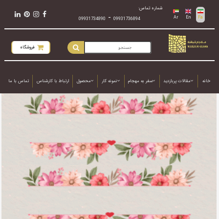
شماره تماس:
-
Ar
En
Fa
09931734890
09931736894
فروشگاه
خانه
مقالات پربازدید
سفر به مهجام
نمونه کار
محصول
ارتباط با کارشناس
تماس با ما