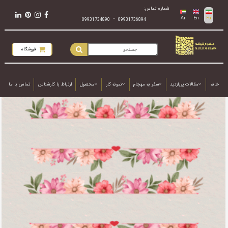
شماره تماس:
-
Ar
En
Fa
09931734890
09931736894
فروشگاه
خانه
مقالات پربازدید
سفر به مهجام
نمونه کار
محصول
ارتباط با کارشناس
تماس با ما