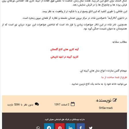
کمال الملک برای خلق این اثر زیبا، هفت سال زمان گذاشت تا نقشی فوق العاده از آیینه کاری ها، انعکاس نورهای روی
فرش، پرده ها و چلچراغ ها را در اثرش نمایش دهد.
این نقاشی را طوری کشید که این اتاق وسیع تر و با شکوه تر از واقعیت به نظر برسد.
در تابلوی “تالارآینه” ناصرالدین شاه، در مرکز برروی صندلی نشسته و نظاره گر فضای بیرون پنجره است.
همچنین نادر شاه در این تالار جواهرات زیادی را قرار داد است که شاخص جواهرات این موزه، دریای نور است که از
هندوستان به عنوان غنیمت جنگی آورد بود.
مطالب مشابه:
آینه کاری های کاخ گلستان
کاربرد آیینه در ابنیه تاریخی
مهجام گلس سازنده انواع مدل های آیینه ای.
طرح از شما، ساخت از ما.
می توانید خانه خود را، به مانند یک کاخ تزیین نمایید.
نویسنده
:
2 اسفند 1397
بدون نظر
با 5266 بازدید
SHSarmadi
ما را به دوستانتان در شبکه های اجتماعی معرفی کنید.