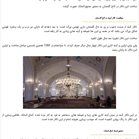
ساخت این تالار در کاخ گلستان به دستور صنیع الملک صورت گرفت.
موقعیت تالار آیینه در کاخ گلستان
تالار آینه از سمت جنوب و رو به باغ گلستان داری قوسی بزرگ است با سه دهانه که دارای دو درب و یک پنجره قوسی
شکل بزرگ می باشد که در همه ی این ها شیشه و آینه های زیادی به کار رفته است.
ساخت این تالار تقریبا سه سال طول کشید.
ولی برای تزئین و آینه کاری این تالار چهار سال دیگر صرف کردند تا سرانجام در 1260 هجری شمسی مراحل ساخت و تزئین
این تالار به پایان رسید.
در این تالار آینه در میان آینه کاری های زیبا و شیشه های منحصر به فرد به کار برده شده کمال الملک نقاشی زیبایی از
این تالار با رنگ روغن کشیده است که موجب زیبایی هرچه تمام تر این تالار شده است.
حضور استاد کمال الملک