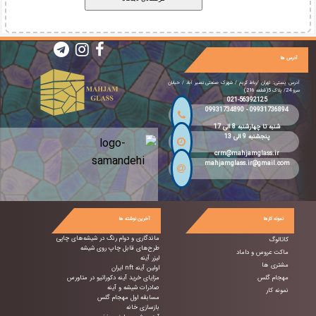
آدرس ها
آدرس پستی: تهران /رباط کریم / شهرک صنعتی نصیر آباد / خیابان
سرو 24/ پلاک 5(قطعه 216)
021-56392125
09931734890
-
09931736894
شنبه تا چهارشنبه 8 الی 17
پنجشنبه 9 الی 13
crm@mahjamglass.ir
mahjamglass.ir@gmail.com
نمونه کارها
آخرین نوشته ها
ماندگاری و دوام رنگ در شیشه‌های چاپی
کاتالوگ
طرح‌های قابل چاپ روی شیشه
ماکت عروس و داماد
لیزر آینه
مشتری ها
اولین آینه nft ایران
مهجام گلس
مزایای خرید آینه دکوراتیو در متاورس
صادرات شیشه و آینه
نمونه کار
مسابقه اول مهجام گلس
بازسازی خانه