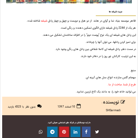
مزیت شیشه ها
ظاهر موسسه بنیاد نما و آوای در هلند از دو هزار و دویست و چهل و چهار پانل
شیشه
شاخته شده.
هر یک از 2244 پانل شیشه دارای الگوی تسکین دهنده و رنگی است.
این پانل های شیشه ای یک نوع “پوست دوم” را در اطراف ساختمان تشکیل می دهند.
برای تمیز کردن پانلها، می توان آنها را چرخاند.
در سمت دفتر، پانل شیشه ای کاملا شفافی بین پانل های رنگی وجود دارد.
به این ترتیب، کارکنان نور روز را در دفاتر خود دارند.
منبع
مهجام گلس سازنده انواع مدل های آیینه ای.
طرح از شما، ساخت از ما.
می توانید خانه خود را، به مانند یک کاخ تزیین نمایید.
نویسنده
:
10 اسفند 1397
بدون نظر
با 4323 بازدید
SHSarmadi
ما را به دوستانتان در شبکه های اجتماعی معرفی کنید.