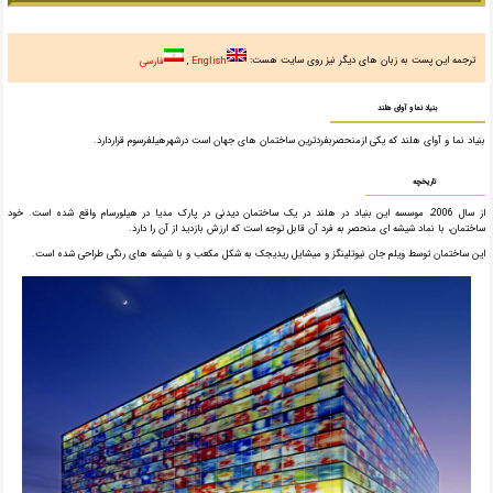
ترجمه این پست به زبان های دیگر نیز روی سایت هست:
English
فارسی
بنیاد نما و آوای هلند
بنیاد نما و آوای هلند که یکی ازمنحصربفردترین ساختمان های جهان است درشهرهیلفرسوم قراردارد.
تاریخچه
از سال 2006، موسسه این بنیاد در هلند در یک ساختمان دیدنی در پارک مدیا در هیلورسام واقع شده است. خود
ساختمان، با نماد شیشه ای منحصر به فرد آن قابل توجه است که ارزش بازدید از آن را دارد.
این ساختمان توسط ویلم جان نیوتلینگز و میشایل ریدیجک به شکل مکعب و با شیشه های رنگی طراحی شده است.