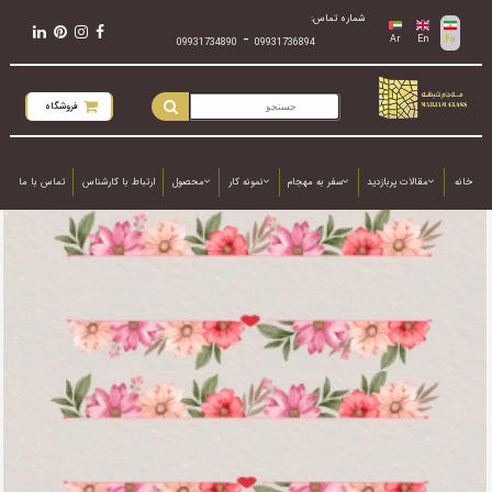
شماره تماس:
-
Ar
En
Fa
09931734890
09931736894
فروشگاه
خانه
مقالات پربازدید
سفر به مهجام
نمونه کار
محصول
ارتباط با کارشناس
تماس با ما