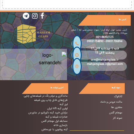
آدرس ها
آدرس پستی: تهران /رباط کریم / شهرک صنعتی نصیر آباد / خیابان
سرو 24/ پلاک 5(قطعه 216)
021-56392125
09931734890
-
09931736894
شنبه تا چهارشنبه 8 الی 17
پنجشنبه 9 الی 13
crm@mahjamglass.ir
mahjamglass.ir@gmail.com
نمونه کارها
آخرین نوشته ها
ماندگاری و دوام رنگ در شیشه‌های چاپی
کاتالوگ
طرح‌های قابل چاپ روی شیشه
ماکت عروس و داماد
لیزر آینه
مشتری ها
اولین آینه nft ایران
مهجام گلس
مزایای خرید آینه دکوراتیو در متاورس
صادرات شیشه و آینه
نمونه کار
مسابقه اول مهجام گلس
بازسازی خانه
آینه روشویی با نورمخفی