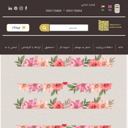
شماره تماس:
-
Ar
En
Fa
09931734890
09931736894
فروشگاه
خانه
مقالات پربازدید
سفر به مهجام
نمونه کار
محصول
ارتباط با کارشناس
تماس با ما