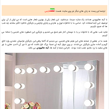
ترجمه این پست به زبان های دیگر نیز روی سایت هست:
فارسی
با آینه هالیوودی همانند یک ستاره سینما، بدرخشید. این شعار یکی از بهترین شعار هایی است که می توان از آن برای
توصیف این آینه استفاده کرد. تمامی ما با خاطرات لورل و هاردی و چارلی چاپلین و بازیگران خاطره انگیز مشابه، چه شب
ها که صبح نکردیم.
شاید شب هایی که با خانواده و یا با دوستان کنار هم جمع می شدیم و بازیگری این اسطوره های قدیمی را تماشا می
کردیم.
همه ما در بعضی از صحنه های این فیلم های قدیمی، می دیدیم که گاها وقتی این بازیگران فراموش نشدنی، وارد اتاق
گریم و آماده سازی بازیگران می شدند، بر روی دیوار، آینه ای نسبتا بزرگ قرار داشت که دور تا دور آن، لامپ هایی با نور
های سفید یا زرد ملایم، نصب شده بودند. نام این دسته از آینه ها،
آینه هالیوودی
می باشد.