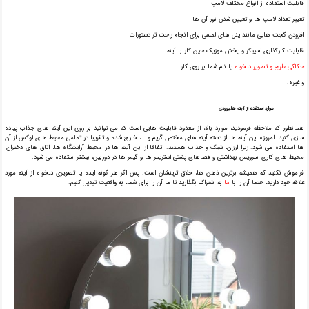
قابلیت استفاده از انواع مختلف لامپ
تغییر تعداد لامپ ها و تعیین شدن نور آن ها
افزودن گجت هایی مانند پنل های لمسی برای انجام راحت تر دستورات
قابلیت کارگذاری اسپیکر و پخش موزیک حین کار با آینه
حکاکی طرح و تصویر دلخواه
یا نام شما بر روی کار
و غیره.
موارد استفاده از آینه هالیوودی
همانطور که ملاحظه فرمودید، موارد بالا، از معدود قابلیت هایی است که می توانید بر روی این آینه های جذاب پیاده
سازی کنید. امروزه این آینه ها از دسته آینه های مختص گریم و …، خارج شده و تقریبا در تمامی محیط های لوکس از آن
ها استفاده می شود. زیرا ارزان، شیک و جذاب هستند. اتفاقا از این آینه ها در محیط آرایشگاه ها، اتاق های دختران،
محیط های کاری، سرویس بهداشتی و فضاهای پشتی استریمر ها و گیمر ها در دوربین، بیشتر استفاده می شود.
فراموش نکنید که همیشه برترین ذهن ها، خلاق ترینشان است. پس اگر هر گونه ایده یا تصویری دلخواه از آینه مورد
علاقه خود دارید، حتما آن را با
ما
به اشتراک بگذارید تا ما آن را برای شما، به واقعیت تبدیل کنیم.