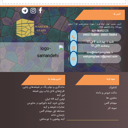
آدرس ها
آدرس پستی: تهران /رباط کریم / شهرک صنعتی نصیر آباد / خیابان
سرو 24/ پلاک 5(قطعه 216)
021-56392125
09931734890
-
09931736894
شنبه تا چهارشنبه 8 الی 17
پنجشنبه 9 الی 13
crm@mahjamglass.ir
mahjamglass.ir@gmail.com
نمونه کارها
آخرین نوشته ها
ماندگاری و دوام رنگ در شیشه‌های چاپی
کاتالوگ
طرح‌های قابل چاپ روی شیشه
ماکت عروس و داماد
لیزر آینه
مشتری ها
اولین آینه nft ایران
مهجام گلس
مزایای خرید آینه دکوراتیو در متاورس
صادرات شیشه و آینه
نمونه کار
مسابقه اول مهجام گلس
بازسازی خانه
آینه روشویی با نورمخفی