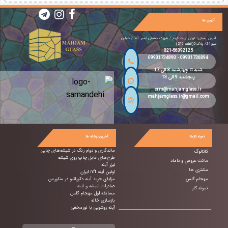
آدرس ها
آدرس پستی: تهران /رباط کریم / شهرک صنعتی نصیر آباد / خیابان
سرو 24/ پلاک 5(قطعه 216)
021-56392125
09931734890
-
09931736894
شنبه تا چهارشنبه 8 الی 17
پنجشنبه 9 الی 13
crm@mahjamglass.ir
mahjamglass.ir@gmail.com
نمونه کارها
آخرین نوشته ها
ماندگاری و دوام رنگ در شیشه‌های چاپی
کاتالوگ
طرح‌های قابل چاپ روی شیشه
ماکت عروس و داماد
لیزر آینه
مشتری ها
اولین آینه nft ایران
مهجام گلس
مزایای خرید آینه دکوراتیو در متاورس
صادرات شیشه و آینه
نمونه کار
مسابقه اول مهجام گلس
بازسازی خانه
آینه روشویی با نورمخفی