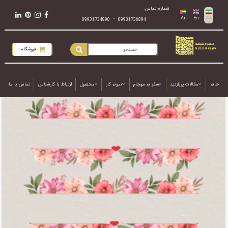
شماره تماس:
-
Ar
En
Fa
09931734890
09931736894
فروشگاه
خانه
مقالات پربازدید
سفر به مهجام
نمونه کار
محصول
ارتباط با کارشناس
تماس با ما