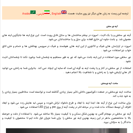
ترجمه این پست به زبان های دیگر نیز روی سایت هست:
English
فارسی
Arabic
آینه نور مخفی
آینه نور مخفی و یا بک لایت ، امروزه در بیشتر ساختمان ها و منازل قابل رویت است. این نوع اینه ها جایگزین اینه های
معمولی شد. و باعث جلوه ای خارق العاده برای منزل و یا ساختمانتان می شود.
امروزه در اپارتمان های شیک و لاکچری از این اینه های هوشمند و شیک در سرویس بهداشتی ها و حمام و حتی اتاق
خواب نیز استفاده می شود .
نور مخفی مورد استفاده در این اینه باعث می شود که نور به طور مستقیم به چشمان شما برخورد نکند تا چشمانتان اذیت
نشود .
استفاده از نور مخفی در کنار و یا پشت اینه به گونه ای است که سایه ای ایچاد نمی کند. بنابراین شما به راحتی می توانید
کار های ارایشی خود را به راحتی و با شفافیت بالا انجام دهید .
ساخت آینه نورمخفی
ساخت اینه نورمخفی در صنعت دکوراسیون داخلی تاثیر بسیار زیادی گذاشته است و توانسته است مخاطبین بسیار زیادی را
به خود جذب کند.
برای ساخت این نوع از آینه ها، ابتدا اینه با ابعاد و طرح دلخواه تراش خورده و سپس لبه هایش زده می شود و ابعاد
اطراف آن توسط دستگاه مات شده و در مرحله اخر در پشت آینه از ورق pvc و چراغ LED استفاده می شود .
آینه نور مخفی در مهجام گلس به بهترین شکل ممکن و با کیفیت بسیار بالا ساخته می شود. با استفاده از دقت و حوصله
بالا با متخصصین ماهر در این زمینه بهترین اینه نور مخفی را برای شما عزیزان قرار داده ایم تا محصولی با کیفیت و
ماندگار را به منزلتان ببرید.