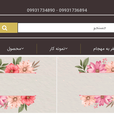
09931734890
09931736894
-
ر به مهجام
نمونه کار
محصول