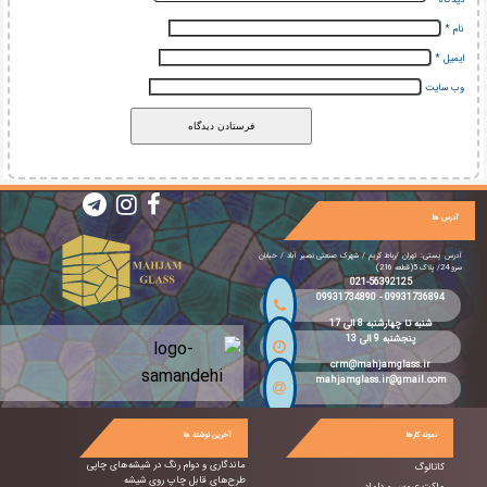
دیدگاه
*
نام
*
ایمیل
*
وب‌ سایت
آدرس ها
آدرس پستی: تهران /رباط کریم / شهرک صنعتی نصیر آباد / خیابان
سرو 24/ پلاک 5(قطعه 216)
021-56392125
09931734890
-
09931736894
شنبه تا چهارشنبه 8 الی 17
پنجشنبه 9 الی 13
crm@mahjamglass.ir
mahjamglass.ir@gmail.com
نمونه کارها
آخرین نوشته ها
ماندگاری و دوام رنگ در شیشه‌های چاپی
کاتالوگ
طرح‌های قابل چاپ روی شیشه