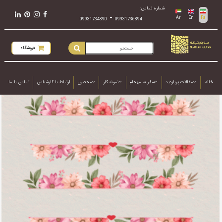
شماره تماس:
-
Ar
En
Fa
09931734890
09931736894
فروشگاه
خانه
مقالات پربازدید
سفر به مهجام
نمونه کار
محصول
ارتباط با کارشناس
تماس با ما