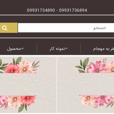
09931734890
09931736894
-
ر به مهجام
نمونه کار
محصول