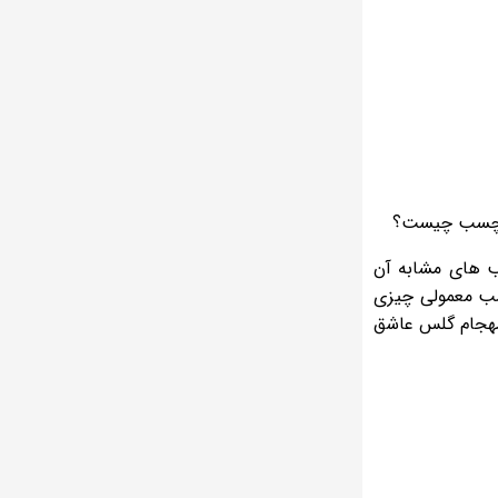
ود چسب چیست؟
یب های مشابه آن
سب معمولی چیزی
 مهجام گلس عاشق