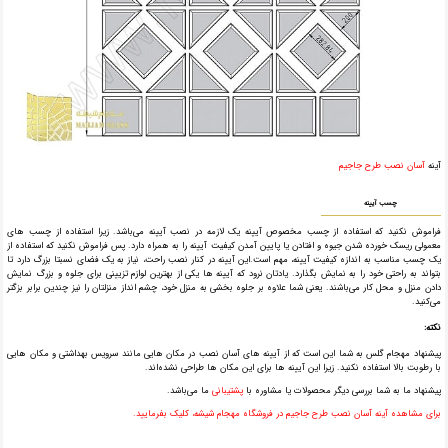
آینه
آسان نصب طرح جاجیم
چسب آیینه
فراموش نکنید که استفاده از چسب مخصوص آیینه یک لازمه در نصب آیینه می‌باشد. زیرا استفاده از چسب های
معمولی ریسک خورده شدن جیوه و افتادن یا پایین آمدن کیفیت آیینه را به همراه دارد. پس فراموش نکنید که استفاده از
یک چسب مناسب به اندازه کیفیت آیینه، مهم است.این آیینه در کنار نصب راحت، نیاز به یک فضای نسبتا بزرگ دارد تا
بتواند به راحتی خود را به نمایش بگذارد. یادتان نرود که آیینه ها یکی از بهترین لوازم تزیینی برای جلوه و بزرگ نمایش
دادن منزل و محل کار می‌باشند. یعنی شما علاوه بر جلوه بخشی به منزل خود، چشم انداز منزلتان را نیز چندین برابر بزگتر
می‌کنید.
نکته:
پیشنهاد مهجام گلس به شما این است که از آیینه های آسان نصب در مکان هایی مانند سرویس بهداشتی و مکان هایی
با رطوبت بالا استفاده نکنید. زیرا این آیینه ها برای این مکان ها طراحی نشده‌اند.
پیشنهاد ما به شما بررسی دیگر محصولات یا مشاوره با
پشتیبانی
ما می‌باشد.
برای مشاهده آینه آسان نصب طرح جاجیم در فروشگاه مهجام شیشه، کلیک بفرمایید.