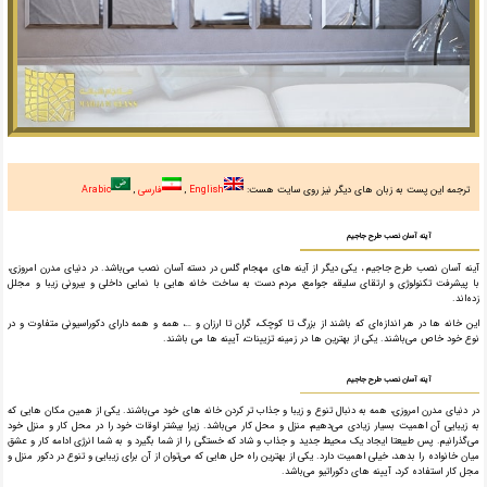
ترجمه این پست به زبان های دیگر نیز روی سایت هست:
English
فارسی
Arabic
آینه آسان نصب طرح جاجیم
آینه آسان نصب طرح جاجیم ، یکی دیگر از آینه های مهجام گلس در دسته آسان نصب می‌باشد. در دنیای مدرن امروزی،
با پیشرفت تکنولوژی و ارتقای سلیقه جوامع، مردم دست به ساخت خانه هایی با نمایی داخلی و بیرونی زیبا و مجلل
زده‌اند.
این خانه ها در هر اندازه‌ای که باشند از بزرگ تا کوچک، گران تا ارزان و …، همه و همه دارای دکوراسیونی متفاوت و در
نوع خود خاص می‌باشند. یکی از بهترین ها در زمینه تزیینات، آیینه ها می باشند.
آینه آسان نصب طرح جاجیم
در دنیای مدرن امروزی، همه به دنبال تنوع و زیبا و جذاب تر کردن خانه های خود می‌باشند. یکی از همین مکان هایی که
به زیبایی آن اهمیت بسیار زیادی می‌دهیم، منزل و محل کار می‌باشد. زیرا بیشتر اوقات خود را در محل کار و منزل خود
می‌گذرانیم. پس طبیعتا ایجاد یک محیط جدید و جذاب و شاد که خستگی را از شما بگیرد و به شما انرژی ادامه کار و عشق
میان خانواده را بدهد، خیلی اهمیت دارد. یکی از بهترین راه حل هایی که می‌توان از آن برای زیبایی و تنوع در دکور منزل و
مجل کار استفاده کرد، آیینه های دکوراتیو می‌باشد.