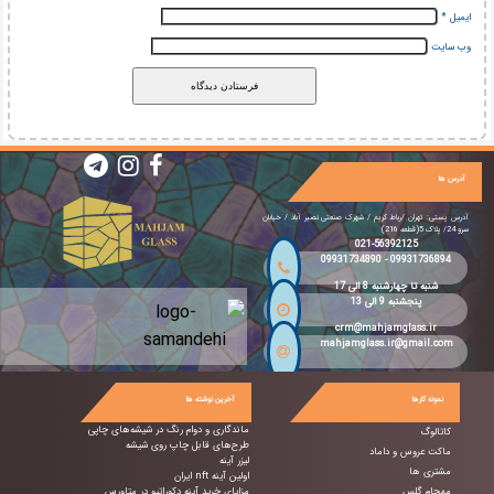
ایمیل
*
وب‌ سایت
آدرس ها
آدرس پستی: تهران /رباط کریم / شهرک صنعتی نصیر آباد / خیابان
سرو 24/ پلاک 5(قطعه 216)
021-56392125
09931734890
-
09931736894
شنبه تا چهارشنبه 8 الی 17
پنجشنبه 9 الی 13
crm@mahjamglass.ir
mahjamglass.ir@gmail.com
نمونه کارها
آخرین نوشته ها
ماندگاری و دوام رنگ در شیشه‌های چاپی
کاتالوگ
طرح‌های قابل چاپ روی شیشه
ماکت عروس و داماد
لیزر آینه
مشتری ها
اولین آینه nft ایران
مهجام گلس
مزایای خرید آینه دکوراتیو در متاورس