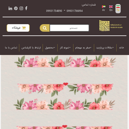
شماره تماس:
-
Ar
En
Fa
09931734890
09931736894
فروشگاه
خانه
مقالات پربازدید
سفر به مهجام
نمونه کار
محصول
ارتباط با کارشناس
تماس با ما