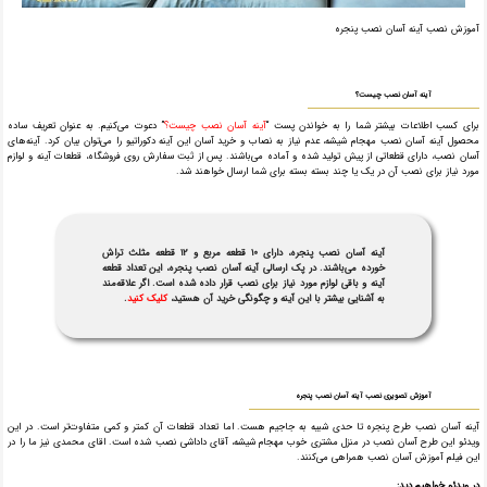
آموزش نصب آینه آسان نصب پنجره
آینه آسان نصب چیست؟
برای کسب اطلاعات بیشتر شما را به خواندن پست “
آینه آسان نصب چیست؟
” دعوت می‌کنیم. به عنوان تعریف ساده
محصول آینه آسان نصب مهجام شیشه، عدم نیاز به نصاب و خرید آسان این آینه دکوراتیو را می‌توان بیان کرد. آینه‌های
آسان نصب، دارای قطعاتی از پیش تولید شده و آماده می‌باشند. پس از ثبت سفارش روی فروشگاه، قطعات آینه و لوازم
مورد نیاز برای نصب آن در یک یا چند بسته بسته برای شما ارسال خواهند شد.
آینه آسان نصب پنجره، دارای ۱۰ قطعه مربع و ۱۲ قطعه مثلث تراش
خورده می‌باشند. در پک ارسالی آینه آسان نصب پنجره، این تعداد قطعه
آینه و باقی لوازم مورد نیاز برای نصب قرار داده شده است. اگر علاقه‌مند
به آشنایی بیشتر با این آینه و چگونگی خرید آن هستید،
کلیک کنید
.
آموزش تصویری نصب آینه آسان نصب پنجره
آینه آسان نصب طرح پنجره تا حدی شبیه به جاجیم هست. اما تعداد قطعات آن کمتر و کمی متفاوت‌تر است. در این
ویدئو این طرح آسان نصب در منزل مشتری خوب مهجام شیشه، آقای داداشی نصب شده است. اقای محمدی نیز ما را در
این فیلم آموزش آسان نصب همراهی می‌کنند.
در ویدئو خواهیم دید: