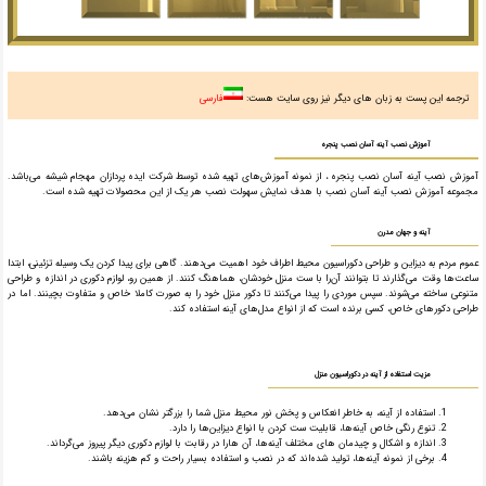
ترجمه این پست به زبان های دیگر نیز روی سایت هست:
فارسی
آموزش نصب آینه آسان نصب پنجره
آموزش نصب آینه آسان نصب پنجره ، از نمونه آموزش‌های تهیه شده توسط شرکت ایده پردازان مهجام شیشه می‌باشد.
مجموعه آموزش نصب آینه آسان نصب با هدف نمایش سهولت نصب هر یک از این محصولات تهیه شده است.
آینه و جهان مدرن
عموم مردم به دیزاین و طراحی دکوراسیون محیط اطراف خود اهمیت می‌دهند. گاهی برای پیدا کردن یک وسیله تزئینی، ابتدا
ساعت‌ها وقت می‌گذارند تا بتوانند آن‌را با ست منزل خودشان، هماهنگ کنند. از همین رو، لوازم دکوری در اندازه و طراحی
متنوعی ساخته می‌شوند. سپس موردی را پیدا می‌کنند تا دکور منزل خود را به صورت کاملا خاص و متفاوت بچینند. اما در
طراحی دکور‌های خاص، کسی برنده است که از انواع مدل‌های آینه استفاده کند.
مزیت استفاده از آینه در دکوراسیون منزل
استفاده از آینه، به خاطر انعکاس و پخش نور محیط منزل شما را بزرگتر نشان می‌دهد.
تنوع رنگی خاص آینه‌ها، قابلیت ست کردن با انواع دیزاین‌ها را دارد.
اندازه و اشکال و چیدمان های مختلف آینه‌ها، آن ها‌را در رقابت با لوازم دکوری دیگر پیروز می‌گرداند.
برخی از نمونه آینه‌ها، تولید شده‌اند که در نصب و استفاده بسیار راحت و کم هزینه باشند.