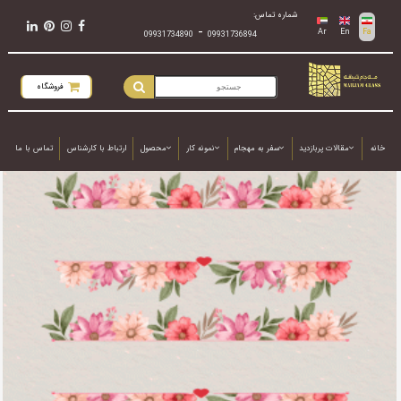
شماره تماس:
-
Ar
En
Fa
09931734890
09931736894
فروشگاه
خانه
مقالات پربازدید
سفر به مهجام
نمونه کار
محصول
ارتباط با کارشناس
تماس با ما