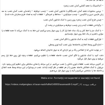
– آنباکسینگ یا جعبه گشایی آسان نصب پنجره
– بررسی محتویات جعبه آسان نصب(الگو یا شابلون آسان نصب – چسب دو‌طرفه – راهنمای نصب آسان نصب به سه
زبان فارسی، عربی و انگلیسی – چسب سیلیکونی – محافظ و ضربه‌گیر – قطعات آینه به تعداد طرح سفارش داده شده)
– چیدن طرح آسان نصب پنجره روی زمین با کمک شابلون آسان نصب
– برگرداندن قطعات آینه و زدن چسب دو‌طرفه و سیلیکونی در پشت آن
– با کمک متر یا خط کش و یک مداد خط تراز کار را روی دیوار رسم می‌کنیم. این خط به ما کمک می‌کند تا همه قطعات را
موازی با‌هم و در یک خط روی دیوار بچسبانیم.
– قرار‌گیری قطعات آینه به کمک شابلون یا الگو آسان نصب.
– اندازه‌گیری وسط اضلاع و فاصله‌ها برای نصب آینه لوزی وسطی.
– در نهایت لذتی که از انعکاس رنگ و نور تازه‌ای که به دیوار خانیتان اضافه می‌شود.
دقت کنید با کمک شابلون یا الگو آسان نصب، فاصله قطعات را تنظیم می‌کنیم. قطعات ردیف اول روی خط تراز رسم
می‌شود و روی دیوار قرار می‌گیرد.
در آخرین مرحله نصب، قطعات لوزی داخلی را نصب می‌کنیم. در این مرحله راه‌های مختلفی برای تنظیم کردن وجود دارد.
می‌توان با کمک خط‌کش فاصله معینی را از هر قطعه در نظر گرفت.(مانند نصب در ویدئو) در این مرحله وسط همه اضلاع
و فاصله ها را مشخص می‌کنیم و آینه را روی دیوار قرار می‌دهیم.
نمایشگر
Media error: Format(s) not supported or source(s) not found
ویدیو
دریافت پرونده: https://videos.mahjamglass.ir//asan-nasb/fullhd/140003/asannasb6-3.mp4?_=1