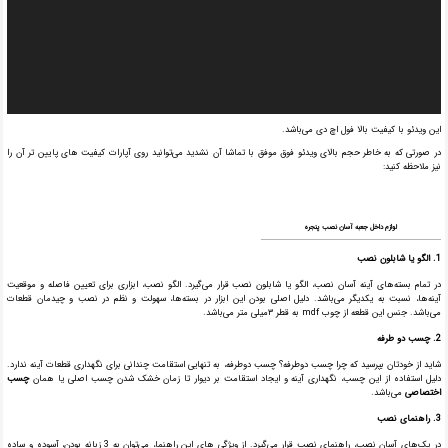
این ویدئو با کیفیت بالا فول اچ دی می‌باشد.
در صورتی که به خاطر حجم بالای ویدئو فوق موفق با تماشا آن نشدید می‌توانید روی آپارات کیفیت های پایین تر آن را
نیز ملاحظه کنید:
لوازم داخل جعبه آسان نصب پنجره
1. الگو یا شابلون نصب
در تمام بسته‌های آینه آسان نصب، الگو یا شابلون نصب قرار می‌گیرد. الگو نصب، ابزاری برای تعیین فاصله و موقعیت
آینه‌ها، نسبت به یکدیگر می‌باشد. دلیل اصلی بودن این ابزار در بسته‌ها، سهولت و نظم در نصب و چیدمان قطعات
می‌باشد. جنس این قطعه از چوب mdf به قطر ۳میلی متر می‌باشد.
2. چسب دو طرفه
شاید از خودتان بپرسید که چرا چسب دوطرفه؟ چسب دو‌طرفه، به تنهایی استقامت چندانی برای نگهداری قطعات آینه ندارد.
دلیل استفاده از این چسب، نگهداری آینه و ایجاد استقامت بر دیوار تا زمان خشک شدن چسب اصلی یا همان
چسب
اختصاصی
می‌باشد.
3. راهنمای نصب
در پک‌های آسان نصب، راهنمای نصب قرار می‌گیرد. از ویژگی های این راهنما، می‌توان به 3 زبانه بودن، آسوده و ساده