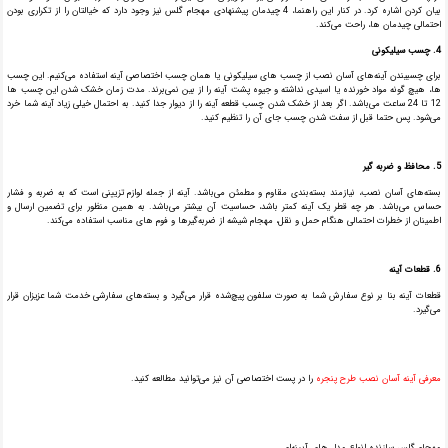
بیان کردن اشاره کرد. در کنار این راهنما، 4 چیدمان پیشنهادی مهجام گلس نیز وجود دارد که خیالتان را از تکراری بودن
احتمالی چیدمان ها، راحت می‌کند.
4. چسب سیلیکونی
برای چسبیندن آینه‌های آسان نصب از چسب های سیلیکونی یا همان چسب اختصاصی آینه استفاده می‌کنیم. این چسب
ها، هیچ گونه مواد خورنده یا اسیدی نداشته و جیوه پشت آینه را از بین نمی‌برند. مدت زمان خشک شدن این چسب ها
12 تا 24 ساعت می‌باشد. اگر بعد از خشک شدن چسب قطعه آینه را از دیوار جدا کنید. به احتمال خیلی زیاد آینه شما خرد
می‌شود. پس حتما قبل از سفت شدن چسب جای آن را تنظیم کنید.
5. محافظ و ضربه گیر
بسته‌های آسان نصب، نیازمند بسته‌بندی مقاوم و مطمئن می‌باشد. آینه از جمله لوازم تزیینی است که به ضربه و فشار
حساس می‌باشد. هر چه قطر یک آینه کمتر باشد، حساسیت آن بیشتر می‌باشد. به همین منظور برای تضمین ارسال و
اطمینان از خطرات احتمالی هنگام حمل و نقل، مهجام شیشه از ضربه‌گیرها و فوم های مناسب استفاده می‌کند.
6. قطعات آینه
قطعات آینه بنا بر نوع سفارش شما به صورت سلفون پیچ‌شده قرار می‌گیرد و بسته‌های سفارشی خدمت شما عزیزان قرار
می‌گیرد.
معرفی آینه آسان نصب طرح پنجره
را در پست اختصاصی آن نیز می‌توانید مطالعه کنید.