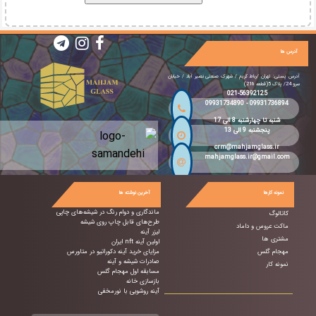
آدرس ها
آدرس پستی: تهران /رباط کریم / شهرک صنعتی نصیر آباد / خیابان
سرو 24/ پلاک 5(قطعه 216)
021-56392125
09931734890
-
09931736894
شنبه تا چهارشنبه 8 الی 17
پنجشنبه 9 الی 13
crm@mahjamglass.ir
mahjamglass.ir@gmail.com
نمونه کارها
آخرین نوشته ها
ماندگاری و دوام رنگ در شیشه‌های چاپی
کاتالوگ
طرح‌های قابل چاپ روی شیشه
ماکت عروس و داماد
لیزر آینه
مشتری ها
اولین آینه nft ایران
مهجام گلس
مزایای خرید آینه دکوراتیو در متاورس
صادرات شیشه و آینه
نمونه کار
مسابقه اول مهجام گلس
بازسازی خانه
آینه روشویی با نورمخفی