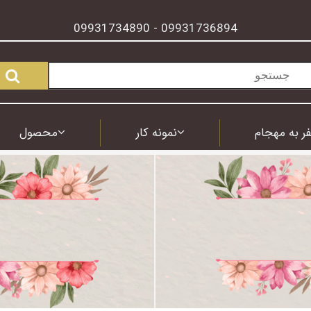
09931734890
09931736894
-
ر به مهجام
نمونه کار
محصول