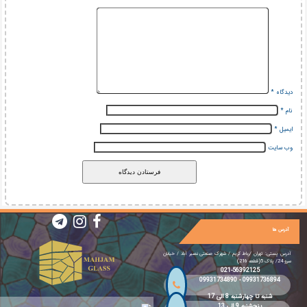
دیدگاه
*
نام
*
ایمیل
*
وب‌ سایت
آدرس ها
آدرس پستی: تهران /رباط کریم / شهرک صنعتی نصیر آباد / خیابان
سرو 24/ پلاک 5(قطعه 216)
021-56392125
09931734890
-
09931736894
شنبه تا چهارشنبه 8 الی 17
پنجشنبه 9 الی 13