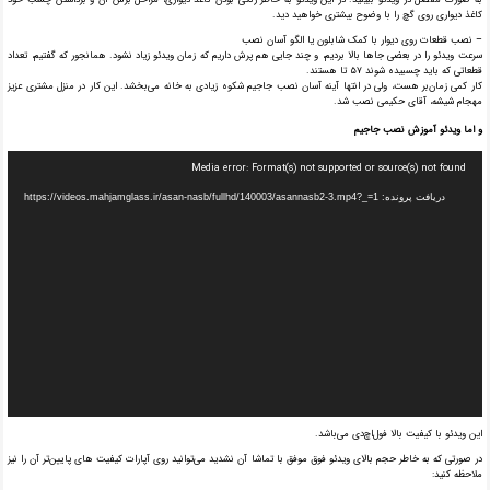
کاغذ دیواری روی گچ را با وضوح بیشتری خواهید دید.
– نصب قطعات روی دیوار با کمک شابلون یا الگو آسان نصب
سرعت ویدئو را در بعضی جاها بالا بردیم، و چند جایی هم پرش داریم که زمان ویدئو زیاد نشود. همانجور که گفتیم، تعداد
قطعاتی که باید چسبیده شوند ۵۷ تا هستند.
کار کمی زمان‌بر هست، ولی در انتها آینه آسان نصب جاجیم شکوه زیادی به خانه می‌بخشد. این کار در منزل مشتری عزیز
مهجام شیشه، آقای حکیمی نصب شد.
و اما ویدئو آموزش نصب جاجیم
نمایشگر
Media error: Format(s) not supported or source(s) not found
ویدیو
دریافت پرونده: https://videos.mahjamglass.ir/asan-nasb/fullhd/140003/asannasb2-3.mp4?_=1
این ویدئو با کیفیت بالا فول‌اچ‌دی می‌باشد.
در صورتی که به خاطر حجم بالای ویدئو فوق موفق با تماشا آن نشدید می‌توانید روی آپارات کیفیت های پایین‌تر آن را نیز
ملاحظه کنید: