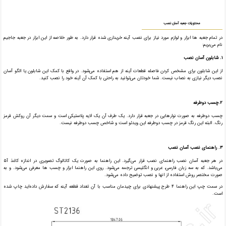
محتویات جعبه آسان نصب
در تمام جعبه ها ابزار و لوازم مورد نیاز برای نصب آینه خریداری شده قرار دارد. به طور خلاصه از این ابزار در جعبه جاجیم
نام می‌بریم:
۱. شابلون آسان نصب
از این شابلون برای مشخص کردن فاصله قطعات آینه از هم استفاده می‌شود. در واقع با کمک این شابلون یا الگو آسان
نصب دیگر نیازی به نصاب نیست. شما خودتان می‌توانید به راحتی با کمک آن آینه خود را نصب کنید.
۲.چسب دو‌طرفه
چسب دو‌طرفه به صورت نوارهایی در جعبه قرار دارد. یک طرف آن یک لایه پلاستیکی است و سمت دیگر آن روکش قرمز
رنگ. البته این رنگ قرمز در چسب دو‌طرفه این ویدئو است و شاخص چسب دو‌طرفه نیست.
۳. راهنمای نصب آسان نصب
در هر جعبه آسان نصب راهنمای نصب قرار می‌گیرد. این راهنما به صورت یک کاتالوگ تصویری در اندازه کاغذ آ۵
می‌باشد. که به سه زبان فارسی، عربی و انگلیسی ترجمه می‌شود. روی این راهنما ابزار و چسب ها معرفی می‌شود. و به
صورت مختصر روش استفاده از انها و نصب توضیح داده می‌شود.
در سمت چپ این راهنما ۴ طرح پیشنهادی برای چیدمان مناسب با آن تعداد قطعه آینه که سفارش داده‌اید چاپ شده
است.