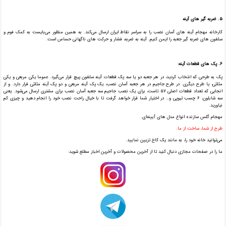
۵. ضربه گیر های آینه
کارخانه مهجام آینه های آسان نصب را به سراسر نقاط ایران ارسال می‌کند. به همین منظور می‌بایست به کمک فوم و
سلفون های ضربه گیر جعبه را ایمن کنیم. آینه به ضربه، فشار و حرکت های ناگهانی حساس است.
۶. پک های قطعات آینه:
پک به طرحی که انتخاب کردید، در هر جعبه دو یا سه پک قطعات آینه سلفون پیچ قرار می‌گیرد. عموما یکی مربعی و یکی
مثلثی، یا طرح دیگری. در طرح جاجیم در هر جعبه آسان نصب، یک پک آینه مربعی و دو پک آینه مثلثی قرار دارد. و از
انجایی که تعداد قطعات اصلی ۵۷ تاست، برای یک نصب جاجیم سه جعبه آسان نصب برای مشتری ارسال می‌شود. یعنی
سه شابلون، ۶ چسب تیوپی و… در اختیار شما قرار خواهد گرفت تا با خیال راحت نصب خود را انجام دهید و چیزی کم
نیاورید.
مهجام گلس سازنده انواع مدل های آیینه‌ای.
طرح از شما، ساخت از ما.
می‌توانید خانه خود را، به مانند یک کاخ تزیین نمایید.
ما را در صفحات مجازی دنبال کنید تا از آخرین محصولات و آخرین اخبار مطلع شوید: