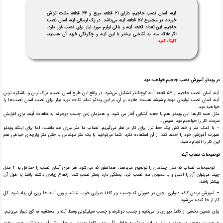
آینه آسان نصب جاجیم، دارای ۲۱ قطعه مربع و ۳۶ قطعه مثلث تراش
خورده، در مجموع ۵۷ قطعه آینه می‌باشد. در پک ارسالی آینه آسان نصب
جاجیم، این تعداد قطعه آینه و باقی لوازم مورد نیاز برای نصب قرار دارد.
اگر علاقه مند به آشنایی بیشتر با این آینه و چگونگی خرید آن هستید،
کلیک کنید
.
در ویدئو آموزش نصب جاجیم خواهید دید
آینه آسان نصب جاجیم از ۵۷ قطعه آینه کوچک‌تر تشکیل می‌شود. در واقع این طرح آسان نصب، بزرگ‌ترین و باشکوه ترین
آینه آسان نصب تولیدی مهجام شیشه هست. علاوه بر آن، در این ویدئو تمام نکات مورد نیاز برای نصب آسان نصب‌ها را
خواهید دید.
مثل همه کارها این ویدئو هم با جعبه گشایی آغاز می شود. و همزمان زدن چسب دو‌طرفه به قطعات آینه، برای افزایش
سرعت کار را خواهیم دید. سپس…
– با کمک متر و خط کش یک خط تراز برای کار در نظر می‌گیریم. نصاب ما متر لیزری هم داشت. اما برای اینکه ویدئو
صورت آموزشی خود را حفظ کند، از آن استفاده نکرد. شما می‌توانید با یک متر مهندس یا حتی متر پارچه‌ای خیاطی هم
این کار را انجام دهید.
توضیحات نصاب آینه
– توضیحات نصاب که مدل چیدمان را توضیح می‌دهد. همانطور که می شود هر طرح آسان نصب را حداقل به ۴ مدل
چید، می‌توان آن را افقی و یا عمودی هم نصب کرد. بستگی دارد بستر نصب شما ارتفاع زیادی داشته باشد یا طول آن
بیشتر باشد.
– آموزش بریدن کاغذ دیواری. چون در صورتی که چسب زیر کاغذ دیواری خوب نباشد و وزن آینه ها روی آن زیاد شود، کل
کار از جا کنده می‌شود.
برای همین بخشی از کاغذ دیواری را می‌کنیم و چسب دو‌طرفه و چسب سیلیکونی وسط آینه را مستقیم به گچ دیوار می‌زنیم.
به صورت مفصل در ویدئو ببینید. در این ویدئو به خاطر رنگی بودن کاغذ دیواری، مراحل برش آن و برداشتن چسب خود