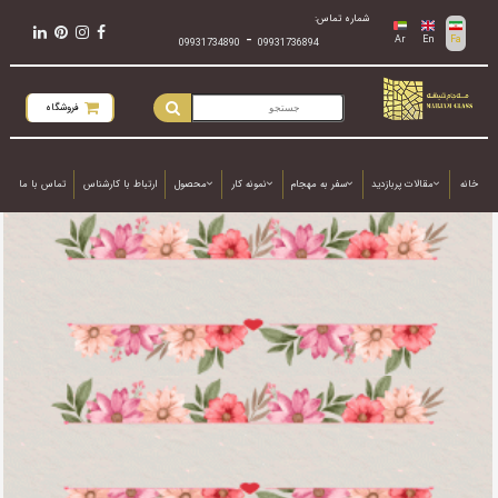
شماره تماس:
-
Ar
En
Fa
09931734890
09931736894
فروشگاه
خانه
مقالات پربازدید
سفر به مهجام
نمونه کار
محصول
ارتباط با کارشناس
تماس با ما