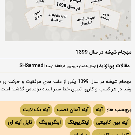
مهجام شیشه در سال 1399
مقالات پربازدید
SHSarmadi
| ارسال شده در فروردین 31, 1400 توسط
مهجام شیشه در سال 1399 یکی از علت های موفقیت و حرکت رو 
رشد در هر کسب و کاری، تبیین خط سیر آینده براساس گذشته است.
برچسب ها:
آینه
آینه آسان نصب
آینه بک لایت
آینه بین کابینتی
اینگریوینگ
اینگریوینگ
تایل آینه ای