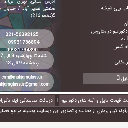
آدرس پستی: تهران /رباط 
اپ روی شیشه
5(قطعه 216)
دکوراتیو در متاورس
021-56392125
ینه
09931736894
-
ام گلس
09931734890
شنبه تا چهارشنبه 8 الی 17
ورمخفی
پنجشنبه 9 الی 13
crm@mahjamglass.ir
ایل
hjamglass.ir@gmail.com
ت قیمت تایل و آینه های دکوراتیو
دریافت نمایندگی آینه دکورا
|