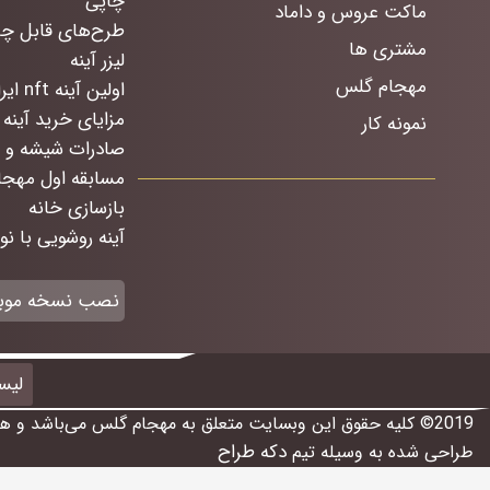
چاپی
ماکت عروس و داماد
طرح‌های قابل چ
مشتری ها
لیزر آینه
مهجام گلس
اولین آینه nft ایران
مزایای خرید آینه 
نمونه کار
صادرات شیشه و آ
مسابقه اول مهج
بازسازی خانه
آینه روشویی با ن
نصب نسخه موب
لیس
2019© کلیه حقوق این وبسایت متعلق به مهجام گلس می‌باشد و هرگونه کپی برداری از مطالب و تصاویر این وبسایت بوسیله مراجع قضایی و کیفری پیگرد قانونی دارد
دکه طراح
طراحی شده به وسیله تیم