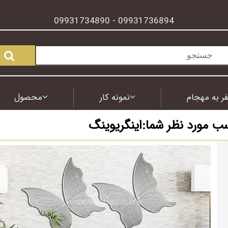
09931734890
09931736894
-
ر به مهجام
نمونه کار
محصول
سب مورد نظر شما:اینگریوینگ