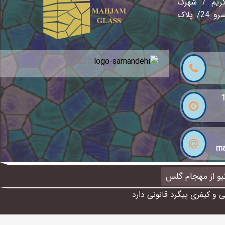
کریم / شهرک
صنعتی نصیر آباد / خیابان سرو 24/ پلاک
ma
تیو از مهجام گلس