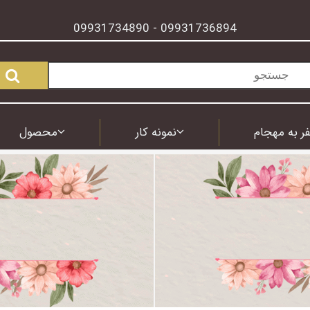
09931734890
09931736894
-
ر به مهجام
نمونه کار
محصول