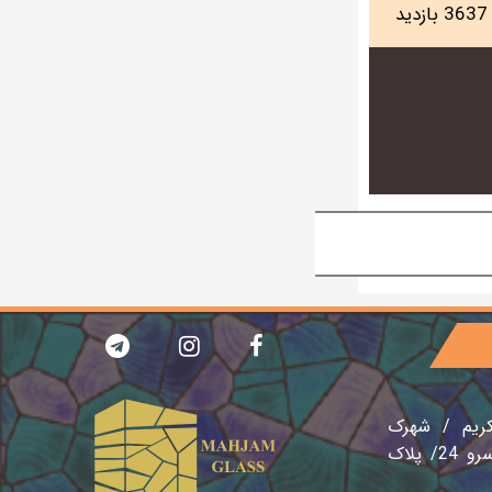
دید
کریم / شهرک
صنعتی نصیر آباد / خیابان سرو 24/ پلاک