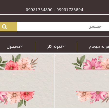
09931734890
09931736894
-
ر به مهجام
نمونه کار
محصول