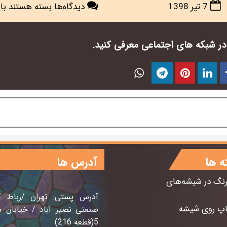
برای
7 تیر 1398
دیدگاه‌ها
بسته هستند
با 3637 باز
نصب
تایل
ن در شبکه های اجتماعی معرفی کنید.
آینه
ای
طرح
مربع
ه ها
آدرس ها
رنگ در شیشه‌های
آدرس پستی: تهران /رباط 
اپ روی شیشه
5(قطعه 216)