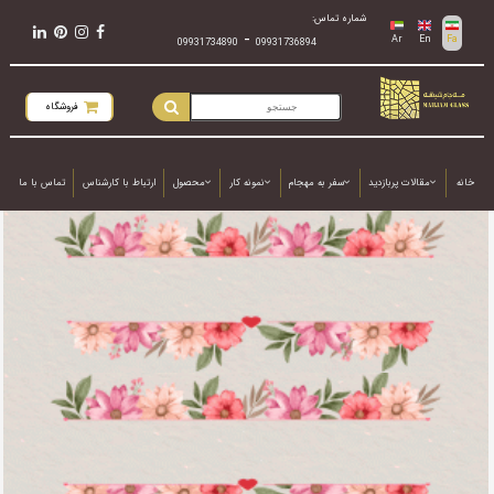
شماره تماس:
-
Ar
En
Fa
09931734890
09931736894
فروشگاه
خانه
مقالات پربازدید
سفر به مهجام
نمونه کار
محصول
ارتباط با کارشناس
تماس با ما