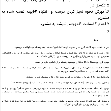
۵.تکمیل کار
۶.آموزش نحوه تمیز کردن درست و اشتباه #آیینه نصب شده به
مشتری
۷.اعلام #ضمانت #مهجام_شیشه به مشتری
و…
شرح کار
پس از انتخاب دیوار، اندازه گیری های مربوطه توسط کارشناس کارخانه آیینه و شیشه مهجام انجام می شود.
اندازه های گرفته شده به کارخانه برده شده و توسط طراحان مهجام، و مدل مورد نظر مشتری طراحی های اختصاصی
انجام می شود. نمونه هایی از این طراحی ها در پست های دیگر قابل ملاحظه است.
سپس طرح روی دستگاه cnc بارگذاری می شود و شیشه بر آن اساس برش می خورد.
قطعات کوچک بسته بندی شده و به منزل مشتری ارسال می شوند. یک نفر نصاب حرفه ای به محل رفته و بر اساس طرح
کشیده شده قطعات را دانه به دانه و با کیفیت می چسباند.
برای دقیق بودن کار از متر لیزری استفاده می شود و همه اندازه ها تا میلیمیتر حساس هستند.
به عنوان پایه برای ردیف اول آینه تعدادی میخ کوچک بر اساس تجربه نصاب زده می شود.(در ویدئو ملاحظه کنید)
سپس پشت قطعات چسب مخصوص زده شده و با دو سه مشت، به دیوار می چسبد. محض محکم کاری هر دو قطعه
کنار هم را با چسب نواری به هم می چسبانیم تا بار پخش شود. چسب سیلیکونی بسیار محکم می باشد. اما پیشگیری
بهتر از درمان است.
2 ساعت طول می کشد تا چسب های مخصوص پشت آیینه خود را بگیرند. و دو روز نباید به آنها دست زد تا کاملا به
ثبات برسند. پس از دو روز می توان آیینه را تمیز کرد.