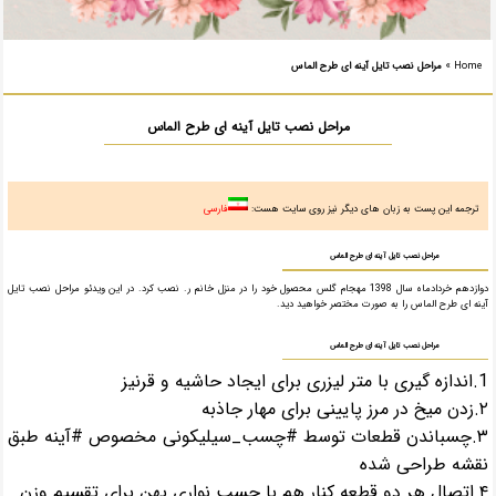
Home
»
مراحل نصب تایل آینه ای طرح الماس
مراحل نصب تایل آینه ای طرح الماس
ترجمه این پست به زبان های دیگر نیز روی سایت هست:
فارسی
مراحل نصب تایل آینه ای طرح الماس
دوازدهم خردادماه سال 1398 مهجام گلس محصول خود را در منزل خانم ر. نصب کرد. در این ویدئو مراحل نصب تایل
آینه ای طرح الماس را به صورت مختصر خواهید دید.
مراحل نصب تایل آینه ای طرح الماس
1.اندازه گیری با متر لیزری برای ایجاد حاشیه و قرنیز
۲.زدن میخ در مرز پایینی برای مهار جاذبه
۳.چسباندن قطعات توسط #چسب_سیلیکونی مخصوص #آینه طبق
نقشه طراحی شده
۴.اتصال هر دو قطعه کنار هم با چسب نواری پهن برای تقسیم وزن