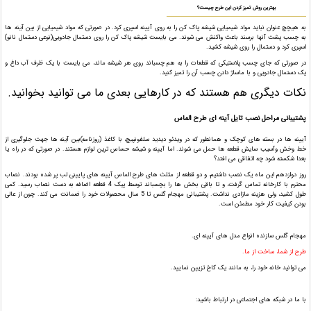
بهترین روش تمیز کردن این طرح چیست؟
به هیچچ عنوان نباید مواد شیمیایی شیشه پاک کن را به روی آیینه اسپری کرد. در صورتی که مواد شیمیایی از بین آینه ها
به چسب پشت آنها برسند باعث واکنش می شوند. می بایست شیشه پاک کن را روی دستمال جادویی(نوعی دستمال نانو)
اسپری کرد و دستمال را روی شیشه کشید.
در صورتی که جای چسب پلاستیکی که قطعات را به هم چسباند روی هر شیشه ماند، می بایست با یک ظرف آب داغ و
یک دستمال جادویی و با ماساژ دادن چسب آن را تمیز کنید.
نکات دیگری هم هستند که در کارهایی بعدی ما می توانید بخوانید.
پشتیبانی مراحل نصب تایل آینه ای طرح الماس
آیینه ها در بسته های کوچک و همانطور که در ویدئو دیدید سلفونپیچ، با کاغذ (روزنامه)بین آینه ها جهت جلوگیری از
خط وخش وآسیب سایش قطعه ها حمل می شوند. اما آیینه و شیشه حساس ترین لوازم هستند. در صورتی که در راه یا
بعدا شکسته شود چه اتفاقی می افتد؟
روز دوازدهم این ماه یک نصب داشتیم، و دو قطعه از مثلث های طرح الماس آیینه های پایینی لب پر شده بودند. نصاب
محترم با کارخانه تماس گرفت، و تا باقی بخش ها را بچسباند توسط پیک 4 قطعه اضافه به دست نصاب رسید. کمی
طول کشید، ولی هزینه مازادی نداشت. پشتیبانی مهجام گلس تا 5 سال محصولات خود را ضمانت می کند. چون از عالی
بودن کیفیت کار خود مطمئن است.
مهجام گلس سازنده انواع مدل های آیینه ای.
طرح از شما، ساخت از ما.
می توانید خانه خود را، به مانند یک کاخ تزیین نمایید.
با ما در شبکه های اجتماعی در ارتباط باشید: