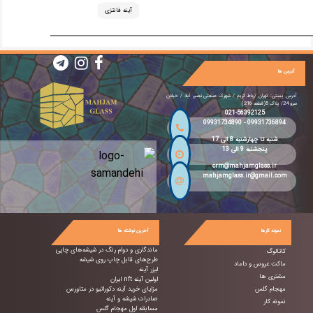
آینه فانتزی
آدرس ها
آدرس پستی: تهران /رباط کریم / شهرک صنعتی نصیر آباد / خیابان
سرو 24/ پلاک 5(قطعه 216)
021-56392125
09931734890
-
09931736894
شنبه تا چهارشنبه 8 الی 17
پنجشنبه 9 الی 13
crm@mahjamglass.ir
mahjamglass.ir@gmail.com
نمونه کارها
آخرین نوشته ها
ماندگاری و دوام رنگ در شیشه‌های چاپی
کاتالوگ
طرح‌های قابل چاپ روی شیشه
ماکت عروس و داماد
لیزر آینه
مشتری ها
اولین آینه nft ایران
مهجام گلس
مزایای خرید آینه دکوراتیو در متاورس
صادرات شیشه و آینه
نمونه کار
مسابقه اول مهجام گلس