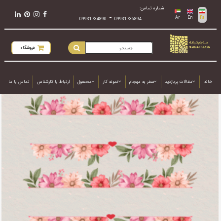
شماره تماس:
-
Ar
En
Fa
09931734890
09931736894
فروشگاه
خانه
مقالات پربازدید
سفر به مهجام
نمونه کار
محصول
ارتباط با کارشناس
تماس با ما