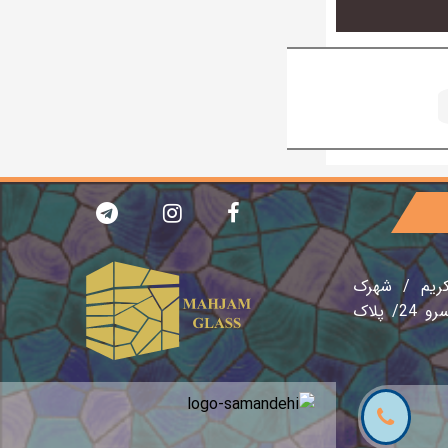
کریم / شهرک
صنعتی نصیر آباد / خیابان سرو 24/ پلاک