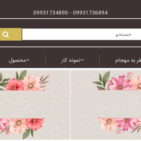
09931734890
09931736894
-
ر به مهجام
نمونه کار
محصول