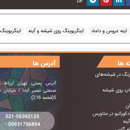
داماد
روی
اینه
با
اینه عروس و داماد
اینگریوینگ روی شیشه و آینه
اینگریوینگ
گریوینگ
ه ها
آدرس ها
رنگ در شیشه‌های
آدرس پستی: تهران /رباط 
اپ روی شیشه
5(قطعه 216)
دکوراتیو در متاورس
021-56392125
ینه
09931736894
-
ام گلس