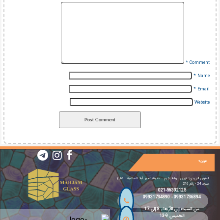
*
Comment
*
Name
*
Email
Website
عنوان>
العنوان البريدي: تهران - رباط كريم - مدينة نصیر آباد الصناعية - شارع
سارف 24 - رقم 216
021-56392125
09931734890
-
09931736894
من السبت إلى الأربعاء 8 إلى 17
الخميس 9-13