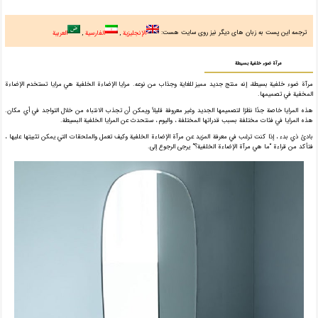
ترجمه این پست به زبان های دیگر نیز روی سایت هست:
الإنجليزية
الفارسية
العربية
مرآة ضوء خلفية بسيطة
مرآة ضوء خلفية بسيطة، إنه منتج جديد مميز للغاية وجذاب من نوعه. مرايا الإضاءة الخلفية هي مرايا تستخدم الإضاءة
المخفية في تصميمها.
هذه المرايا خاصة جدًا نظرًا لتصميمها الجديد وغير معروفة قليلاً ويمكن أن تجذب الانتباه من خلال التواجد في أي مكان.
هذه المرايا في فئات مختلفة بسبب قدراتها المختلفة ، واليوم ، سنتحدث عن المرايا الخلفية البسيطة.
بادئ ذي بدء ، إذا كنت ترغب في معرفة المزيد عن مرآة الإضاءة الخلفية وكيف تعمل والملحقات التي يمكن تثبيتها عليها ،
فتأكد من قراءة “ما هي مرآة الإضاءة الخلفية؟” يرجى الرجوع إلى.