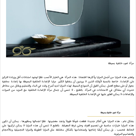
مرآة ضوء خلفية بسيطة
وتعتبر هذه المرايا من أجمل المرايا وأكثرها اقتصادا. هذه المرآة هي الخيار الأنسب نظرًا لوجود امتدادات أقل وزيادة التركيز
على الإضاءة. خاصة بالنسبة لأولئك الذين لا يريدون أن ينفقوا الكثير. مرايا الإضاءة الخلفية البسيطة بها إضاءة مخفية
بجوار أو على سطح العمل. يمكن القول أن النموذج البسيط لهذه المرايا لديه أسرع وقت في البناء والتسليم ويقلل من مخاطر
حدوث أي مشاكل في الامتدادات في المرآة. بالطبع ، لا تنسى أن جمال مرآة الإضاءة الخلفية مع المزيد من الميزات
والإضافات لا يمكن العثور عليها في الإضاءة الخلفية البسيطة.
مرآة ضوء خلفية بسيطة
بشكل عام ، هذه المرايا هي أفكار جديدة قطعت شوطًا طويلاً وتجد معجبينها. نظرًا لجمالها ومظهرها ، يمكن أن تكون
هذه المرايا خيارات مناسبة في تصميم الغرف وحتى غرفة المعيشة. بالطبع لا تنسى أن هذه المرايا لا يمكن تركيبها على
الحائط فحسب ، بل يمكن أيضًا إنتاجها واستخدامها بأشكال مختلفة مثل المرايا الطويلة والمرايا التجميلية وبالأحجام
والتصاميم المرغوبة.