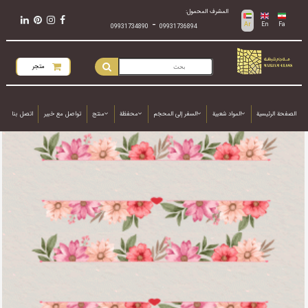
المشرف المحمول:
-
Ar
En
Fa
09931734890
09931736894
متجر
الصفحة الرئيسية
المواد شعبية
السفر إلى المحجَم
محفظة
منتج
تواصل مع خبير
اتصل بنا