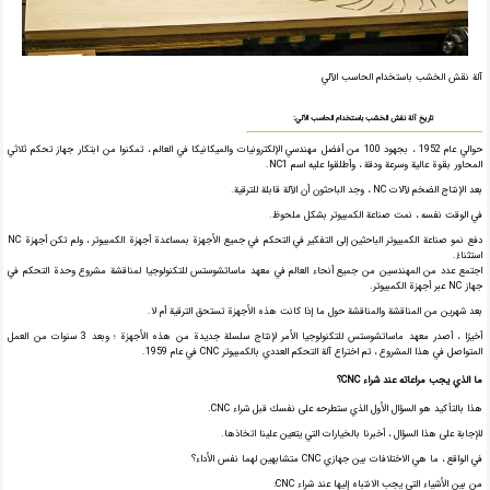
آلة نقش الخشب باستخدام الحاسب الآلي
تاريخ آلة نقش الخشب باستخدام الحاسب الآلي:
حوالي عام 1952 ، بجهود 100 من أفضل مهندسي الإلكترونيات والميكانيكا في العالم ، تمكنوا من ابتكار جهاز تحكم ثلاثي
المحاور بقوة عالية وسرعة ودقة ، وأطلقوا عليه اسم NC1.
بعد الإنتاج الضخم لآلات NC ، وجد الباحثون أن الآلة قابلة للترقية.
في الوقت نفسه ، نمت صناعة الكمبيوتر بشكل ملحوظ.
دفع نمو صناعة الكمبيوتر الباحثين إلى التفكير في التحكم في جميع الأجهزة بمساعدة أجهزة الكمبيوتر ، ولم تكن أجهزة NC
استثناءً.
اجتمع عدد من المهندسين من جميع أنحاء العالم في معهد ماساتشوستس للتكنولوجيا لمناقشة مشروع وحدة التحكم في
جهاز NC عبر أجهزة الكمبيوتر.
بعد شهرين من المناقشة والمناقشة حول ما إذا كانت هذه الأجهزة تستحق الترقية أم لا.
أخيرًا ، أصدر معهد ماساتشوستس للتكنولوجيا الأمر لإنتاج سلسلة جديدة من هذه الأجهزة ؛ وبعد 3 سنوات من العمل
المتواصل في هذا المشروع ، تم اختراع آلة التحكم العددي بالكمبيوتر CNC في عام 1959.
ما الذي يجب مراعاته عند شراء CNC؟
هذا بالتأكيد هو السؤال الأول الذي ستطرحه على نفسك قبل شراء CNC.
للإجابة على هذا السؤال ، أخبرنا بالخيارات التي يتعين علينا اتخاذها.
في الواقع ، ما هي الاختلافات بين جهازي CNC متشابهين لهما نفس الأداء؟
من بين الأشياء التي يجب الانتباه إليها عند شراء CNC: