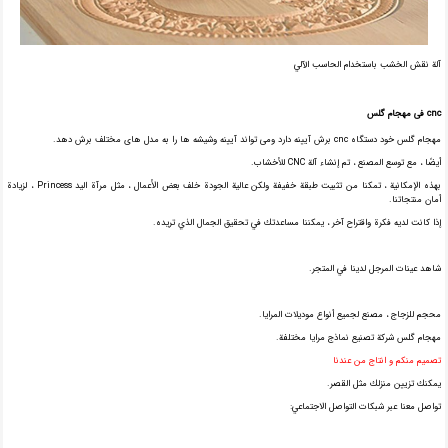
آلة نقش الخشب باستخدام الحاسب الآلي
cnc فی مهجام گلس
مهجام گلس خود دستگاه cnc برش آیینه دارد ومی تواند آیینه وشیشه ها را به مدل های مختلف برش دهد.
أيضًا ، مع توسع المصنع ، تم إنشاء آلة CNC للأخشاب.
بهذه الإمكانية ، تمكنا من تثبيت طبقة خفيفة ولكن عالية الجودة خلف بعض الأعمال ، مثل مرآة اليد Princess ، لزيادة
أمان منتجاتنا.
إذا كانت لديه فكرة واقتراح آخر ، يمكننا مساعدتك في تحقيق الجمال الذي تريده.
شاهد عينات المرجل لدينا في المتجر.
محجم للزجاج ، مصنع لجميع أنواع موديلات المرايا.
مهجام گلس شركة تصنيع نماذج مرايا مختلفة.
تصميم منكم و انتاج من عندنا
يمكنك تزيين منزلك مثل القصر.
تواصل معنا عبر شبكات التواصل الاجتماعي: