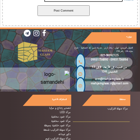
عنوان>
العنوان البريدي: تهران - رباط كريم - مدينة نصیر آباد الصناعية - شارع
سارف 24 - رقم 216
021-56392125
09931734890
-
09931736894
من السبت إلى الأربعاء 8 إلى 17
الخميس 9-13
crm@mahjamglass.ir
mahjamglass.ir@gmail.com
محفظة
المشاركات الاخيرة
تصدير زجاج و مرايا
مرآة سهلة التركيب
مرآة LED
مرآة ضوء مخفية
مرآة ضوء مخفية
مرآة ضوء خلفية بسيطة
مرآة سهلة التركيب شمعة
دکور عیدانه
مرآة سهلة التركيب غيم