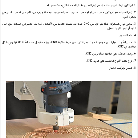
1- أن تكون أبعاد الجهاز متناسبة مع نوع العمل ومقدار المساحة التي سنخصصها له.
2- نوع المحرك هو أن يكون محرك سيرفو أو محرك متدرج ، محرك سيرفو لديه دقة وعزم دوران أكثر من المحرك التدريجي
وسعره أغلى.
3. محور دوران المحرك: هذا هو جزء من CNC حيث يتم تثبيت العديد من الأدوات ، كما يتم التعبير عن خيارات مثل الماء
البارد أو الهواء البارد للمغزل.
4. عدد المحاور.
5. مبدل الأدوات: عبارة عن مجموعة أدوات بديلة تزيد من سرعة ماكينة CNC ، ويتم استبدال هذه الأداة تلقائيًا وفي شكل
برنامج في CNC.
6. وحدة التحكم هي الواجهة بينك وبين CNC.
7. فراغ لعقد الألواح الخشبية على طاولة CNC.
8. ضمان وتركيب الجهاز