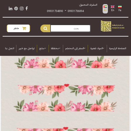
المشرف المحمول:
-
Ar
En
Fa
09931734890
09931736894
متجر
الصفحة الرئيسية
المواد شعبية
السفر إلى المحجَم
محفظة
منتج
تواصل مع خبير
اتصل بنا