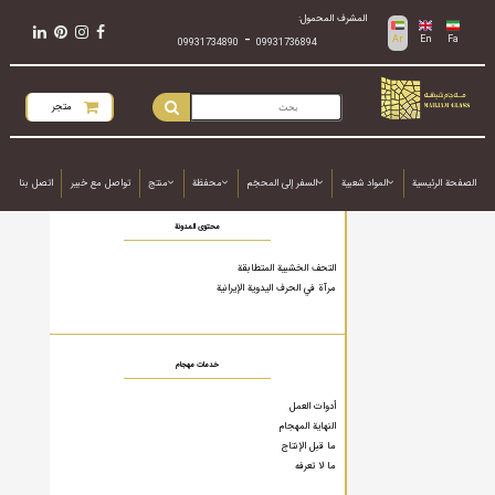
المشرف المحمول:
-
Ar
En
Fa
09931734890
09931736894
متجر
الصفحة الرئيسية
المواد شعبية
السفر إلى المحجَم
محفظة
منتج
تواصل مع خبير
اتصل بنا
محتوى المدونة
التحف الخشبية المتطابقة
مرآة في الحرف اليدوية الإيرانية
خدمات مهجام
أدوات العمل
النهاية المهجام
ما قبل الإنتاج
ما لا تعرفه