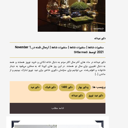
دکور عیدانه
|
|
| ارسال شده در November 1,
منشورات شائعة
منشورات شائعة
منشورات شائعة
2021 توسط
SHSarmadi
دکور عیدانه در ماه های آخر سال اکثر مردم به دنبال خانه تکانی و خرید نوروز هستند و همه
به دنبال تغییری برای سال نو هستند. در این روز های کرونا که به سختی می‌شود به دیدار
خانواده و اقوام رفت، می توانیم برای منزلمان دکوری خاص برای عید نوروز تدارک ببینیم و از
ماندن […]
برچسب ها:
پدکور بهار
دکور 1400
دکور شیک
دکور عید
دکور عید نوروز
دکور عیدانه
ادامه مطلب