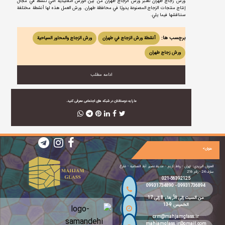
ورش زجاج طهران تعتبر ورش الزجاج طهران من بين الورش التقليدية التي تنشط في مجال
إنتاج منتجات الزجاج المصنوعة يدويًا في محافظة طهران. ورش العمل هذه لها أنشطة مختلفة
سنناقشها فيما يلي.
برچسب ها:
أنشطة ورش الزجاج في طهران
ورش الزجاج والمحاور السياحية
ورش زجاج طهران
ادامه مطلب
ما را به دوستانتان در شبکه های اجتماعی معرفی کنید.
عنوان>
العنوان البريدي: تهران - رباط كريم - مدينة نصیر آباد الصناعية - شارع
سارف 24 - رقم 216
021-56392125
09931734890
-
09931736894
من السبت إلى الأربعاء 8 إلى 17
الخميس 9-13
crm@mahjamglass.ir
mahjamglass.ir@gmail.com