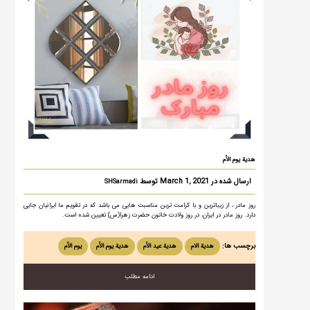
هدية یوم الأم
ارسال شده در March 1, 2021 توسط
SHSarmadi
روز مادر ، از زیباترین و با کرامت ترین مناسبت هایی می باشد که در تقویم ما ایرانیان جایی
دارد. روز مادر در ایران، در روز ولادت خاتون حضرت زهرا(س) تعیین شده است.
برچسب ها:
هدية الام
هدية عید الأم
هدية یوم الأم
یوم الأم
ادامه مطلب