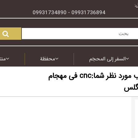
:
09931734890
09931736894
-
السفر إلى المحجَم
محفظة
منت
بایگانی مهجام برای برچسب مورد نظر شما:cnc فی مهجام
لس