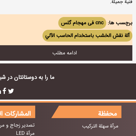
فنية جميلة.
برچسب ها:
cnc فی مهجام گلس
آلة نقش الخشب باستخدام الحاسب الآلي
ادامه مطلب
ما را به دوستانتان در ش
محفظة
المشاركات ال
تصدير زجاج و مرا
مرآة سهلة التركيب
مرآة LED