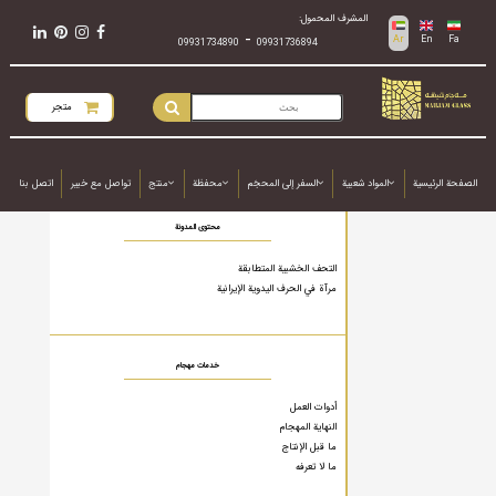
المشرف المحمول:
-
Ar
En
Fa
09931734890
09931736894
متجر
الصفحة الرئيسية
المواد شعبية
السفر إلى المحجَم
محفظة
منتج
تواصل مع خبير
اتصل بنا
محتوى المدونة
التحف الخشبية المتطابقة
مرآة في الحرف اليدوية الإيرانية
خدمات مهجام
أدوات العمل
النهاية المهجام
ما قبل الإنتاج
ما لا تعرفه