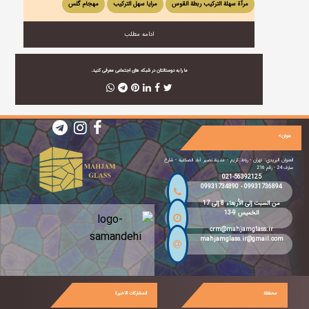
مرآة سهلة التركيب ربطة القوس
مرایا سهل الترکیب
مهجام گلس
ادامه مطلب
ما را به دوستانتان در شبکه های اجتماعی معرفی کنید.
عنوان>
العنوان البريدي: تهران - رباط كريم - مدينة نصیر آباد الصناعية - شارع
سارف 24 - رقم 216
021-56392125
09931734890
-
09931736894
من السبت إلى الأربعاء 8 إلى 17
الخميس 9-13
crm@mahjamglass.ir
mahjamglass.ir@gmail.com
محفظة
المشاركات الاخيرة