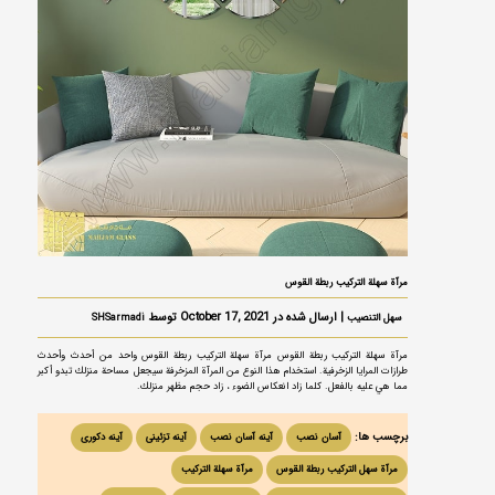
مرآة سهلة التركيب ربطة القوس
| ارسال شده در October 17, 2021 توسط
سهل التنصيب
SHSarmadi
مرآة سهلة التركيب ربطة القوس مرآة سهلة التركيب ربطة القوس واحد من أحدث وأحدث
طرازات المرايا الزخرفية. استخدام هذا النوع من المرآة المزخرفة سيجعل مساحة منزلك تبدو أكبر
مما هي عليه بالفعل. كلما زاد انعكاس الضوء ، زاد حجم مظهر منزلك.
برچسب ها:
آسان نصب
آینه آسان نصب
آینه تزئینی
آینه دکوری
مرآة سهل التركيب ربطة القوس
مرآة سهلة التركيب