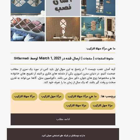
ما هي مرآة سهلة التركيب
|
| ارسال شده در March 1, 2021 توسط
متنوعة المنتجات
منتجات
SHSarmadi
آینه آسان نصب چیست ؟ در پاسخ به این سوال اول باید کمی در مورد یک سری از مطالب
صحبت کنیم. در دنیای مدرن امروزی، یکی از دغدغه های فکری و البته، از تفریح های خانواده
ها و مخصوصا زوج های جوان، دکور منزل می باشد. دکوراسیون منزل، گاها می تواند به قدری
سخت و وقت گیر باشد، که یک سال از زمان ما را صرف خود کند.
برچسب ها:
ما هي مرآة سهلة التركيب
مرآة سهل التركيب
مرآة سهلة التركيب
مراة سهل التركيب
مراة سهلة التركيب
ادامه مطلب
ما را به دوستانتان در شبکه های اجتماعی معرفی کنید.