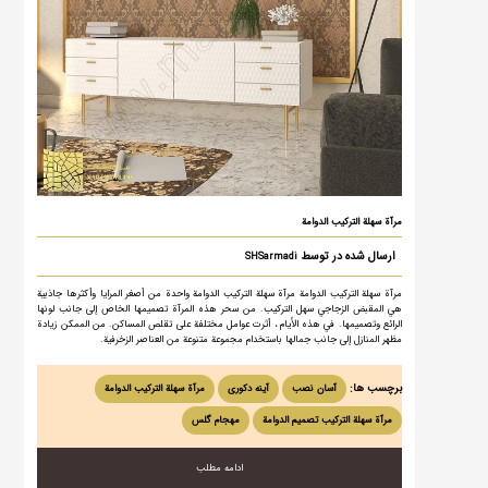
مرآة سهلة التركيب الدوامة
ارسال شده در توسط
SHSarmadi
مرآة سهلة التركيب الدوامة مرآة سهلة التركيب الدوامة واحدة من أصغر المرايا وأكثرها جاذبية
هي المقبض الزجاجي سهل التركيب. من سحر هذه المرآة تصميمها الخاص إلى جانب لونها
الرائع وتصميمها. في هذه الأيام ، أثرت عوامل مختلفة على تقلص المساكن. من الممكن زيادة
مظهر المنازل إلى جانب جمالها باستخدام مجموعة متنوعة من العناصر الزخرفية.
برچسب ها:
آسان نصب
آینه دکوری
مرآة سهلة التركيب الدوامة
مرآة سهلة التركيب تصمیم الدوامة
مهجام گلس
ادامه مطلب