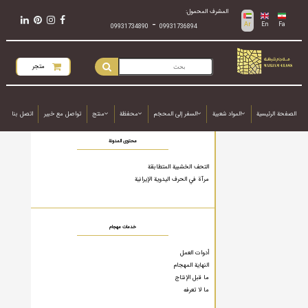
المشرف المحمول:
-
Ar
En
Fa
09931734890
09931736894
متجر
الصفحة الرئيسية
المواد شعبية
السفر إلى المحجَم
محفظة
منتج
تواصل مع خبير
اتصل بنا
محتوى المدونة
التحف الخشبية المتطابقة
مرآة في الحرف اليدوية الإيرانية
خدمات مهجام
أدوات العمل
النهاية المهجام
ما قبل الإنتاج
ما لا تعرفه