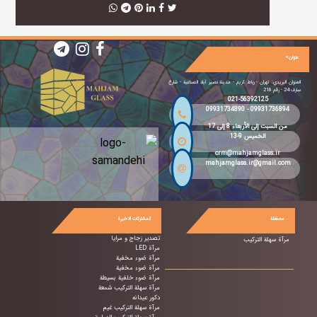
عنوان>
العنوان البريدي: تهران - رباط كريم - مدينة نصیر آباد الصناعية - شارع
سارف 24 - رقم 216
021-56392125
09931734890
-
09931736894
من السبت إلى الأربعاء 8 إلى 17
الخميس 9-13
crm@mahjamglass.ir
mahjamglass.ir@gmail.com
محفظة
المشاركات الاخيرة
تصدير زجاج و مرايا
مرآة سهلة التركيب
مرآة LED
مرآة ضوء مخفية
مرآة ضوء مخفية
مرآة ضوء خلفية بسيطة
مرآة سهلة التركيب شمعة
دکور عیدانه
مرآة سهلة التركيب غيم