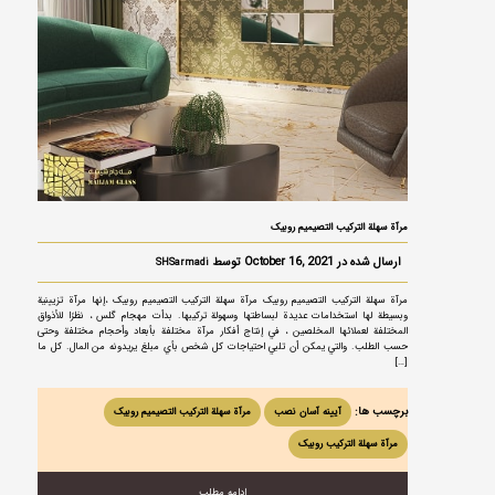
مرآة سهلة التركيب التصيميم روبیک
ارسال شده در October 16, 2021 توسط
SHSarmadi
مرآة سهلة التركيب التصيميم روبیک مرآة سهلة التركيب التصيميم روبیک ،إنها مرآة تزيينية
وبسيطة لها استخدامات عديدة لبساطتها وسهولة تركيبها. بدأت مهجام گلس ، نظرًا للأذواق
المختلفة لعملائها المخلصين ، في إنتاج أفكار مرآة مختلفة بأبعاد وأحجام مختلفة وحتى
حسب الطلب. والتي يمكن أن تلبي احتياجات كل شخص بأي مبلغ يريدونه من المال. كل ما
[…]
برچسب ها:
آیینه آسان نصب
مرآة سهلة التركيب التصيميم روبیک
مرآة سهلة التركيب روبیک
ادامه مطلب