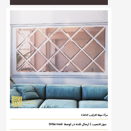
مرآة سهلة التركيب النافذة
| ارسال شده در توسط
سهل التنصيب
SHSarmadi