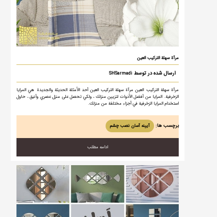
مرآة سهلة التركيب العين
ارسال شده در توسط
SHSarmadi
مرآة سهلة التركيب العين مرآة سهلة التركيب العين أحد الأمثلة الحديثة والجديدة هي المرايا
الزخرفية. المرايا من أفضل الأدوات لتزيين منزلك ، ولكي تحصل على منزل عصري وأنيق ، حاول
استخدام المرايا الزخرفية في أجزاء مختلفة من منزلك.
برچسب ها:
آیینه آسان نصب چشم
ادامه مطلب