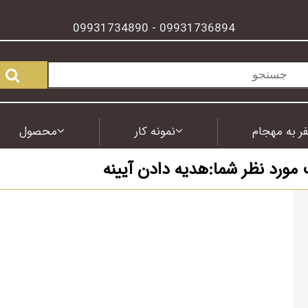
09931734890
09931736894
-
ر به مهجام
نمونه کار
محصول
مورد نظر شما:هدیه دادن آیینه