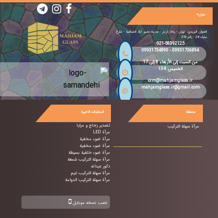
عنوان>
العنوان البريدي: تهران - رباط كريم - مدينة نصیر آباد الصناعية - شارع
سارف 24 - رقم 216
021-56392125
09931734890
-
09931736894
من السبت إلى الأربعاء 8 إلى 17
الخميس 9-13
crm@mahjamglass.ir
mahjamglass.ir@gmail.com
محفظة
المشاركات الاخيرة
تصدير زجاج و مرايا
مرآة سهلة التركيب
مرآة LED
مرآة ضوء مخفية
مرآة ضوء مخفية
مرآة ضوء خلفية بسيطة
مرآة سهلة التركيب شمعة
دکور عیدانه
مرآة سهلة التركيب غيم
مرآة سهلة التركيب الدوامة
نصب نسخه موبایل