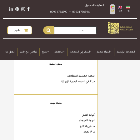
المشرف المحمول:
-
Ar
En
Fa
09931734890
09931736894
متجر
الصفحة الرئيسية
المواد شعبية
السفر إلى المحجَم
محفظة
منتج
تواصل مع خبير
اتصل بنا
محتوى المدونة
التحف الخشبية المتطابقة
مرآة في الحرف اليدوية الإيرانية
خدمات مهجام
أدوات العمل
النهاية المهجام
ما قبل الإنتاج
ما لا تعرفه