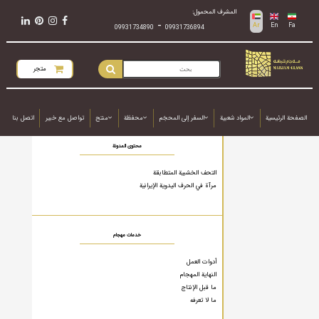
المشرف المحمول:
-
Ar
En
Fa
09931734890
09931736894
متجر
الصفحة الرئيسية
المواد شعبية
السفر إلى المحجَم
محفظة
منتج
تواصل مع خبير
اتصل بنا
محتوى المدونة
التحف الخشبية المتطابقة
مرآة في الحرف اليدوية الإيرانية
خدمات مهجام
أدوات العمل
النهاية المهجام
ما قبل الإنتاج
ما لا تعرفه