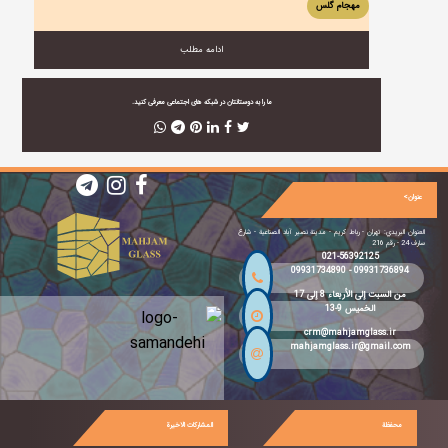
مهجام گلس
ادامه مطلب
ما را به دوستانتان در شبکه های اجتماعی معرفی کنید.
عنوان>
العنوان البريدي: تهران - رباط كريم - مدينة نصیر آباد الصناعية - شارع
سارف 24 - رقم 216
021-56392125
09931734890
-
09931736894
من السبت إلى الأربعاء 8 إلى 17
الخميس 9-13
crm@mahjamglass.ir
mahjamglass.ir@gmail.com
محفظة
المشاركات الاخيرة