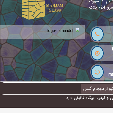
کریم / شهرک
صنعتی نصیر آباد / خیابان سرو 24/ پلاک
ma
تیو از مهجام گلس