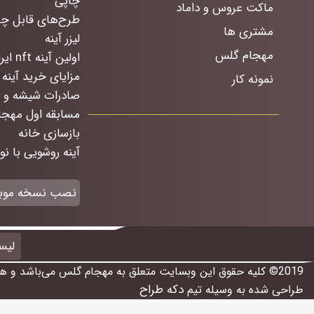
چاپی
ماکت عروس و داماد
طرح‌های قابل چ
مشتری ها
لیزر آینه
مهجام گلس
اولین آینه nft ایران
مزایای خرید آینه 
نمونه کار
صادرات شیشه و آ
مسابقه اول مهج
بازسازی خانه
آینه روشویی با ن
نصب نسخه موب
لیس
2019© کلیه حقوق این وبسایت متعلق به مهجام گلس می‌باشد و هرگونه کپی برداری از مطالب و تصاویر این وبسایت بوسیله مراجع قضایی و کیفری پیگرد قانونی دارد
دکه طراح
طراحی شده به وسیله تیم