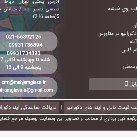
آدرس پستی: تهران /رباط 
اپ روی شیشه
5(قطعه 216)
دکوراتیو در متاورس
021-56392125
ینه
09931736894
-
ام گلس
09931734890
شنبه تا چهارشنبه 8 الی 17
ورمخفی
پنجشنبه 9 الی 13
crm@mahjamglass.ir
ایل
hjamglass.ir@gmail.com
ت قیمت تایل و آینه های دکوراتیو
دریافت نمایندگی آینه دکورا
|