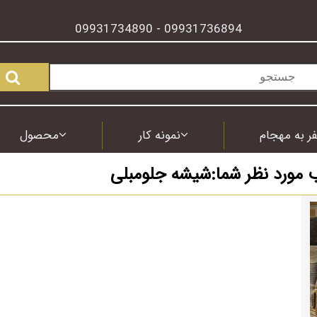
09931734890
09931736894
-
ر به مهجام
نمونه کار
محصول
ب مورد نظر شما:شیشه جلومبلی