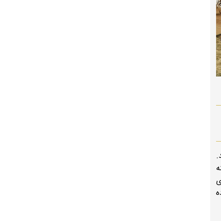
.
ه
ی
ه