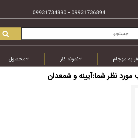
09931734890
09931736894
-
ر به مهجام
نمونه کار
محصول
 مورد نظر شما:آیینه و شمعدان