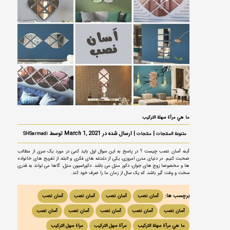
ما هي مرآة سهلة التركيب
|
| ارسال شده در March 1, 2021 توسط
متنوعة المنتجات
منتجات
SHSarmadi
آینه آسان نصب چیست ؟ در پاسخ به این سوال اول باید کمی در مورد یک سری از مطالب
صحبت کنیم. در دنیای مدرن امروزی، یکی از دغدغه های فکری و البته، از تفریح های خانواده
ها و مخصوصا زوج های جوان، دکور منزل می باشد. دکوراسیون منزل، گاها می تواند به قدری
سخت و وقت گیر باشد، که یک سال از زمان ما را صرف خود کند.
برچسب ها:
آسان نصب
آسان نصب
آسان نصب
آسان نصب
آسان نصب
آسان نصب
آسان نصب
آسان نصب
آسان نصب
ما هي مرآة سهلة التركيب
مرآة سهل التركيب
مراة سهل التركيب