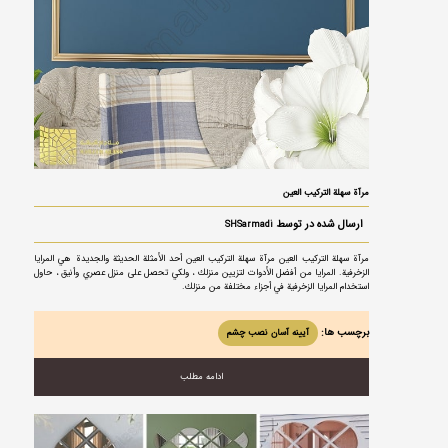
مرآة سهلة التركيب العين
ارسال شده در توسط
SHSarmadi
مرآة سهلة التركيب العين مرآة سهلة التركيب العين أحد الأمثلة الحديثة والجديدة هي المرايا
الزخرفية. المرايا من أفضل الأدوات لتزيين منزلك ، ولكي تحصل على منزل عصري وأنيق ، حاول
استخدام المرايا الزخرفية في أجزاء مختلفة من منزلك.
برچسب ها:
آیینه آسان نصب چشم
ادامه مطلب