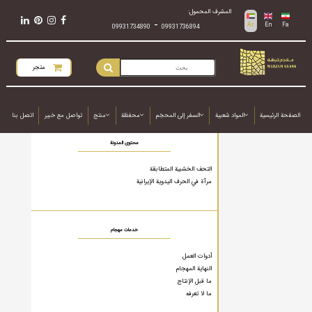
المشرف المحمول:
-
Ar
En
Fa
09931734890
09931736894
متجر
الصفحة الرئيسية
المواد شعبية
السفر إلى المحجَم
محفظة
منتج
تواصل مع خبير
اتصل بنا
محتوى المدونة
التحف الخشبية المتطابقة
مرآة في الحرف اليدوية الإيرانية
خدمات مهجام
أدوات العمل
النهاية المهجام
ما قبل الإنتاج
ما لا تعرفه