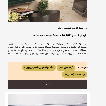
مرآة سهلة التركيب التصيميم روبیک
ارسال شده در October 16, 2021 توسط
SHSarmadi
مرآة سهلة التركيب التصيميم روبیک مرآة سهلة التركيب التصيميم روبیک ،إنها مرآة تزيينية
وبسيطة لها استخدامات عديدة لبساطتها وسهولة تركيبها. بدأت مهجام گلس ، نظرًا للأذواق
المختلفة لعملائها المخلصين ، في إنتاج أفكار مرآة مختلفة بأبعاد وأحجام مختلفة وحتى
حسب الطلب. والتي يمكن أن تلبي احتياجات كل شخص بأي مبلغ يريدونه من المال. كل ما
[…]
برچسب ها:
آیینه آسان نصب
مرآة سهلة التركيب التصيميم روبیک
مرآة سهلة التركيب روبیک
ادامه مطلب