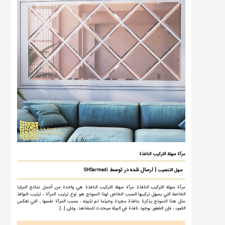
مرآة سهلة التركيب النافذة
| ارسال شده در توسط
سهل التنصيب
SHSarmadi
مرآة سهلة التركيب النافذة مرآة سهلة التركيب النافذة هي واحدة من أجمل نماذج المرايا
الخاصة التي يسهل تركيبها.السبب الخاص لهذا النموذج هو نوع ترتيب المرآة ، ترتيب النوافذ
مثل هذا النموذج يذكرنا بنافذة مجردة وحيثما تم تثبيته ، بسبب المرآة نفسها ، التي تعكس
الضوء ، فإن الشعور بوجود نافذة في البيئة سيحدث للمشاهد. وعلى […]