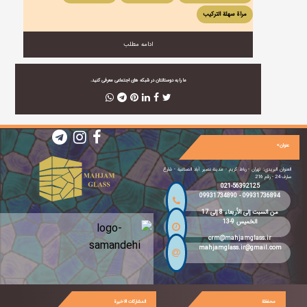
مراة سهلة التركيب
ادامه مطلب
ما را به دوستانتان در شبکه های اجتماعی معرفی کنید.
عنوان>
العنوان البريدي: تهران - رباط كريم - مدينة نصیر آباد الصناعية - شارع
سارف 24 - رقم 216
021-56392125
09931734890
-
09931736894
من السبت إلى الأربعاء 8 إلى 17
الخميس 9-13
crm@mahjamglass.ir
mahjamglass.ir@gmail.com
محفظة
المشاركات الاخيرة